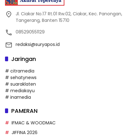
Jl. Ciakar No.17 Rt.01 Rw.02, Ciakar, Kec. Panongan,
Tangerang, Banten 15710
085290551129
redaksi@suryapos.id
Jaringan
# citramedia
# sehatynews
# suaraklaten
# mediakayu
# inamedia
PAMERAN
IFMAC & WOODMAC
JIFFINA 2026