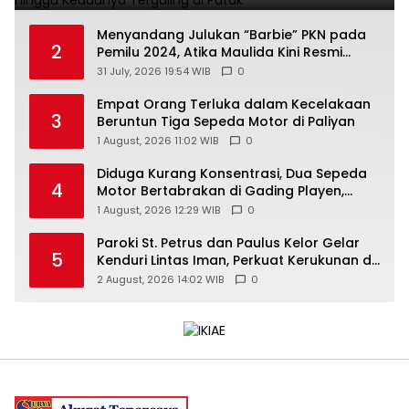
Menyandang Julukan “Barbie” PKN pada
2
Pemilu 2024, Atika Maulida Kini Resmi
Menjabat Sekretaris PIMDA PKN DIY
31 July, 2026 19:54 WIB
0
Empat Orang Terluka dalam Kecelakaan
3
Beruntun Tiga Sepeda Motor di Paliyan
1 August, 2026 11:02 WIB
0
Diduga Kurang Konsentrasi, Dua Sepeda
4
Motor Bertabrakan di Gading Playen,
Mahasiswi Meninggal
1 August, 2026 12:29 WIB
0
Paroki St. Petrus dan Paulus Kelor Gelar
5
Kenduri Lintas Iman, Perkuat Kerukunan di
Gunungkidul
2 August, 2026 14:02 WIB
0