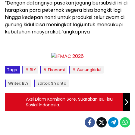
“Dengan datangnya pasokan jagung bersubsidi ini di
harapkan para peternak segera bisa bangkit lagi
hingga kedepan nanti untuk produksi telur ayam di
gunung kidul bisa meningkat lagi,untuk mencukupi
kebutuhan masyarakat,”ungkapnya
Tags:
BLY
Ekonomi
Gunungkidul
Writer: BLY
Editor: S.Yanto
Aksi Diam Kamisan Sore, Suarakan Isu-isu
Sosial Indonesia.