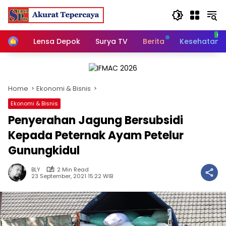
Skip
to
content
Home
Lensa Depok
Surya TV
Berita
Kesehatan
Home
Ekonomi & Bisnis
Ekonomi & Bisnis
Penyerahan Jagung Bersubsidi
Kepada Peternak Ayam Petelur
Gunungkidul
BLY
2 Min Read
23 September, 2021 15:22 WIB