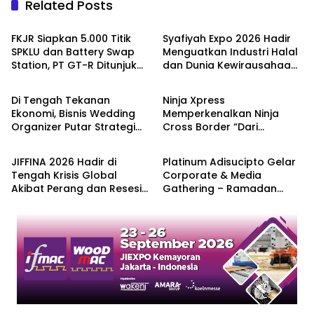
Related Posts
Berita
Berita
FKJR Siapkan 5.000 Titik
Syafiyah Expo 2026 Hadir
SPKLU dan Battery Swap
Menguatkan Industri Halal
Station, PT GT-R Ditunjuk
dan Dunia Kewirausahaan
Berita
Berita
Jadi Pelaksana Program
di Yogyakarta
Di Tengah Tekanan
Ninja Xpress
Ekonomi, Bisnis Wedding
Memperkenalkan Ninja
Organizer Putar Strategi
Cross Border “Dari
Berita
Ekonomi & Bisnis
Bertahan
Indonesia ke Dunia”
JIFFINA 2026 Hadir di
Platinum Adisucipto Gelar
Tengah Krisis Global
Corporate & Media
Akibat Perang dan Resesi
Gathering – Ramadan
Ekonomi Dunia
Reborn: Stay Connected,
Stay Blessed