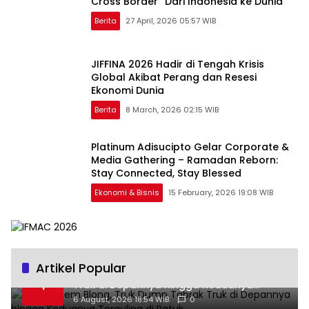
Cross Border “Dari Indonesia ke Dunia”
Berita
27 April, 2026 05:57 WIB
JIFFINA 2026 Hadir di Tengah Krisis
Global Akibat Perang dan Resesi
Ekonomi Dunia
Berita
8 March, 2026 02:15 WIB
Platinum Adisucipto Gelar Corporate &
Media Gathering – Ramadan Reborn:
Stay Connected, Stay Blessed
Ekonomi & Bisnis
15 February, 2026 19:08 WIB
Artikel Popular
Diduga Rem Blong, Truk Dump Tabrak
1
Truk di Depannya hingga Keduanya
Terguling di Patuk
6 August, 2026 18:54 WIB
0