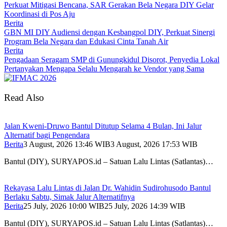
Perkuat Mitigasi Bencana, SAR Gerakan Bela Negara DIY Gelar
Koordinasi di Pos Aju
Berita
GBN MI DIY Audiensi dengan Kesbangpol DIY, Perkuat Sinergi
Program Bela Negara dan Edukasi Cinta Tanah Air
Berita
Pengadaan Seragam SMP di Gunungkidul Disorot, Penyedia Lokal
Pertanyakan Mengapa Selalu Mengarah ke Vendor yang Sama
Read Also
Jalan Kweni-Druwo Bantul Ditutup Selama 4 Bulan, Ini Jalur
Alternatif bagi Pengendara
Berita
3 August, 2026 13:46 WIB
3 August, 2026 17:53 WIB
Bantul (DIY), SURYAPOS.id – Satuan Lalu Lintas (Satlantas)…
Rekayasa Lalu Lintas di Jalan Dr. Wahidin Sudirohusodo Bantul
Berlaku Sabtu, Simak Jalur Alternatifnya
Berita
25 July, 2026 10:00 WIB
25 July, 2026 14:39 WIB
Bantul (DIY), SURYAPOS.id – Satuan Lalu Lintas (Satlantas)…