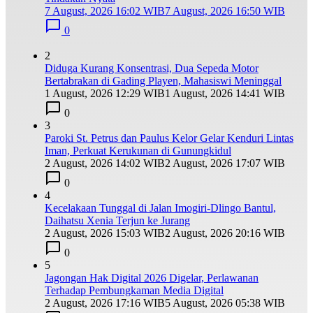
7 August, 2026 16:02 WIB
7 August, 2026 16:50 WIB
0
2
Diduga Kurang Konsentrasi, Dua Sepeda Motor
Bertabrakan di Gading Playen, Mahasiswi Meninggal
1 August, 2026 12:29 WIB
1 August, 2026 14:41 WIB
0
3
Paroki St. Petrus dan Paulus Kelor Gelar Kenduri Lintas
Iman, Perkuat Kerukunan di Gunungkidul
2 August, 2026 14:02 WIB
2 August, 2026 17:07 WIB
0
4
Kecelakaan Tunggal di Jalan Imogiri-Dlingo Bantul,
Daihatsu Xenia Terjun ke Jurang
2 August, 2026 15:03 WIB
2 August, 2026 20:16 WIB
0
5
Jagongan Hak Digital 2026 Digelar, Perlawanan
Terhadap Pembungkaman Media Digital
2 August, 2026 17:16 WIB
5 August, 2026 05:38 WIB