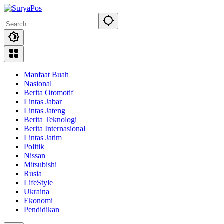
Skip
to
content
Manfaat Buah
Nasional
Berita Otomotif
Lintas Jabar
Lintas Jateng
Berita Teknologi
Berita Internasional
Lintas Jatim
Politik
Nissan
Mitsubishi
Rusia
LifeStyle
Ukraina
Ekonomi
Pendidikan