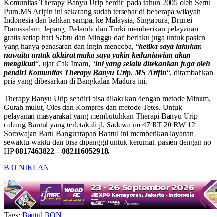
Komunitas Therapy Banyu Urip berdiri pada tahun 2005 oleh Sertu
Purn.MS Aripin ini sekarang sudah tersebar di beberapa wilayah
Indonesia dan bahkan sampai ke Malaysia, Singapura, Brunei
Darussalam, Jepang, Belanda dan Turki memberikan pelayanan
gratis setiap hari Sabtu dan Minggu dan berlaku juga untuk pasien
yang hanya penasaran dan ingin mencoba, “
ketika
saya
lakukan
nawaitu
untuk
akhirat
maka
saya
yakin
keduniawian
akan
mengikuti
“, ujar Cak Imam, “
ini
yang
selalu
ditekankan
juga
oleh
pendiri
Komunitas
Therapy
Banyu
Urip
,
MS
Arifin
“, ditambahkan
pria yang dibesarkan di Bangkalan Madura ini.
Therapy Banyu Urip sendiri bisa dilakukan dengan metode Minum,
Gurah mulut, Oles dan Kompres dan metode Tetes. Untuk
pelayanan masyarakat yang membutuhkan Therapi Banyu Urip
cabang Bantul yang terletak di jl. Sadewa no 47 RT 20 RW 12
Sorowajan Baru Banguntapan Bantul ini memberikan layanan
sewaktu-waktu dan bisa dipanggil untuk kerumah pasien dengan no
HP
0817463822 – 082116052918.
B O N
IKLAN
Tags:
Bantul
BON