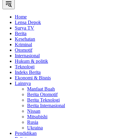
Home
Lensa Depok
Surya TV
Berita
Kesehatan
Kriminal
Otomotif
Internasional
Hukum & politik
Teknologi
Indeks Berita
Ekonomi & Bisnis
Lainnya
Manfaat Buah
Berita Otomotif
Berita Teknologi
Berita Internasional
Nissan
Mitsubishi
Rusia
Ukraina
Pendidikan