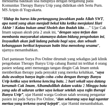
mendarma baktikan sisa hidupnya dengan bergabung pada
Komunitas Therapy Banyu Urip yang didirikan oleh Sertu Purn.
MS Aripin di Yogyakarta.
“
Hidup
itu
harus
kita
pertanggung
jawabkan
pada
Allah
SWT
,
apa
nanti
yang
akan
menjadi
bekal
kita
ketika
menjalani
Hari
Akhir
?
Kalau
bukan
amal
Sholeh
dan
ibadah
kita
….” Ujar Cak
Imam sapaan akrab pria 2 anak ini, “
dengan
saya
terjun
dan
membantu
masyarakat
utamanya
dalam
bidang
pengobatan
ini
,
Insyaallah
akan
jadi
ladang
pahala
bagi
saya
,
dan
sebuah
kebanggaan
berikut
kepuasan
batin
bisa
menolong
sesama
“,
ujarnya menambahkan.
Dari pantauan Surya Pos Online dirumah yang sekaligus jadi klinik
pengobatan Therapy Banyu Urip cabang Bantul ini terlihat 4 orang
pasien sedang antri menunggu tangan dingin Cak Imam untuk
memberikan therapy pada penyakit yang mereka keluhkan, “
saya
dulu
awalnya
hanya
ingin
coba
–
coba
dengan
therapy
Banyu
Urip
ketika
saya
terkena
kencing
batu
, 2
hari
sekali
saya
datang
kerumah
Cak
Imam
,
Alhamdulillah
dalam
waktu
2
Minggu
batu
yang
ada
di
saluran
uriter
saya
keluar
setelah
saya
rajin
therapi
Banyu
Urip”
, ujar Hamid warga Godean salah seorang pengantar
pasien ini pada Surya Pos Online, “
dan
sekarang
saya
lagi
ngantar
mertua
yang
terkena
syaraf
kejepit
“, ujar Hamid menambahkan.