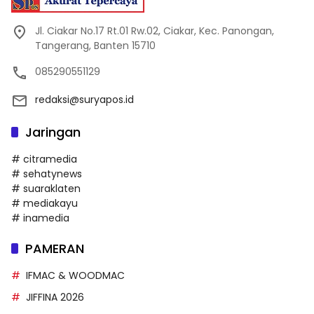
Jl. Ciakar No.17 Rt.01 Rw.02, Ciakar, Kec. Panongan,
Tangerang, Banten 15710
085290551129
redaksi@suryapos.id
Jaringan
# citramedia
# sehatynews
# suaraklaten
# mediakayu
# inamedia
PAMERAN
IFMAC & WOODMAC
JIFFINA 2026