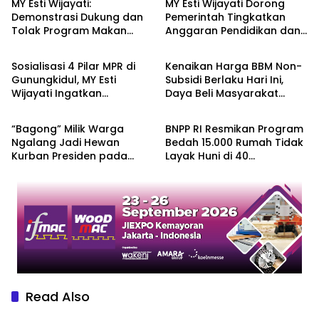
MY Esti Wijayati:
MY Esti Wijayati Dorong
Demonstrasi Dukung dan
Pemerintah Tingkatkan
Tolak Program Makan
Anggaran Pendidikan dan
Berita
Berita
Bergizi Gratis Merupakan
Program Indonesia Pintar
Hak Konstitusional
Sosialisasi 4 Pilar MPR di
Kenaikan Harga BBM Non-
Gunungkidul, MY Esti
Subsidi Berlaku Hari Ini,
Wijayati Ingatkan
Daya Beli Masyarakat
Berita
Berita
Pentingnya Menjaga
Tertekan???
Persatuan
“Bagong” Milik Warga
BNPP RI Resmikan Program
Ngalang Jadi Hewan
Bedah 15.000 Rumah Tidak
Kurban Presiden pada
Layak Huni di 40
Iduladha 2026
Kabupaten Kawasan
Perbatasan
Read Also