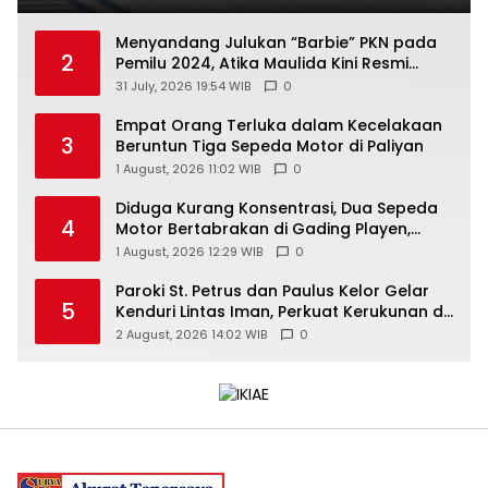
Menyandang Julukan “Barbie” PKN pada
2
Pemilu 2024, Atika Maulida Kini Resmi
Menjabat Sekretaris PIMDA PKN DIY
31 July, 2026 19:54 WIB
0
Empat Orang Terluka dalam Kecelakaan
3
Beruntun Tiga Sepeda Motor di Paliyan
1 August, 2026 11:02 WIB
0
Diduga Kurang Konsentrasi, Dua Sepeda
4
Motor Bertabrakan di Gading Playen,
Mahasiswi Meninggal
1 August, 2026 12:29 WIB
0
Paroki St. Petrus dan Paulus Kelor Gelar
5
Kenduri Lintas Iman, Perkuat Kerukunan di
Gunungkidul
2 August, 2026 14:02 WIB
0