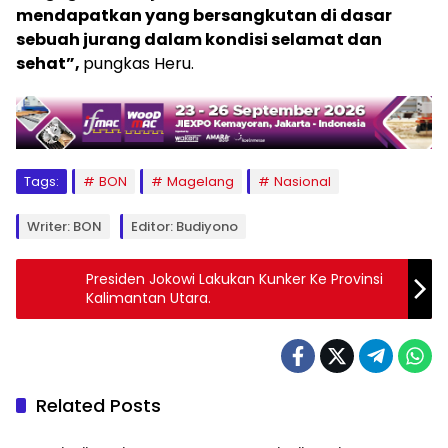
mendapatkan yang bersangkutan di dasar
sebuah jurang dalam kondisi selamat dan
sehat”,
pungkas Heru.
Tags:
BON
Magelang
Nasional
Writer: BON
Editor: Budiyono
Presiden Jokowi Lakukan Kunker Ke Provinsi
Kalimantan Utara.
Related Posts
Berita
Berita