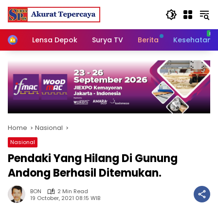
Skip
to
content
Home
Lensa Depok
Surya TV
Berita
Kesehatan
Home
Nasional
Nasional
Pendaki Yang Hilang Di Gunung
Andong Berhasil Ditemukan.
BON
2 Min Read
19 October, 2021 08:15 WIB