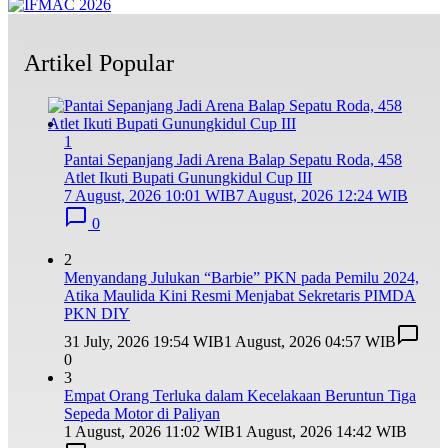
Artikel Popular
1
Pantai Sepanjang Jadi Arena Balap Sepatu Roda, 458
Atlet Ikuti Bupati Gunungkidul Cup III
7 August, 2026 10:01 WIB
7 August, 2026 12:24 WIB
0
2
Menyandang Julukan “Barbie” PKN pada Pemilu 2024,
Atika Maulida Kini Resmi Menjabat Sekretaris PIMDA
PKN DIY
31 July, 2026 19:54 WIB
1 August, 2026 04:57 WIB
0
3
Empat Orang Terluka dalam Kecelakaan Beruntun Tiga
Sepeda Motor di Paliyan
1 August, 2026 11:02 WIB
1 August, 2026 14:42 WIB