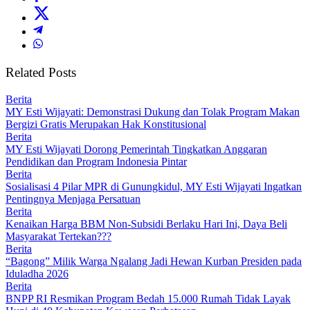
Related Posts
Berita
MY Esti Wijayati: Demonstrasi Dukung dan Tolak Program Makan
Bergizi Gratis Merupakan Hak Konstitusional
Berita
MY Esti Wijayati Dorong Pemerintah Tingkatkan Anggaran
Pendidikan dan Program Indonesia Pintar
Berita
Sosialisasi 4 Pilar MPR di Gunungkidul, MY Esti Wijayati Ingatkan
Pentingnya Menjaga Persatuan
Berita
Kenaikan Harga BBM Non-Subsidi Berlaku Hari Ini, Daya Beli
Masyarakat Tertekan???
Berita
“Bagong” Milik Warga Ngalang Jadi Hewan Kurban Presiden pada
Iduladha 2026
Berita
BNPP RI Resmikan Program Bedah 15.000 Rumah Tidak Layak