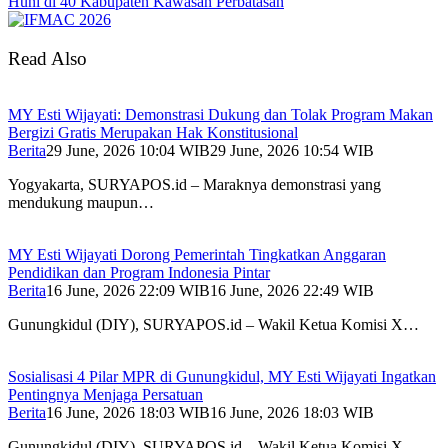
Huni di 40 Kabupaten Kawasan Perbatasan
Read Also
MY Esti Wijayati: Demonstrasi Dukung dan Tolak Program Makan
Bergizi Gratis Merupakan Hak Konstitusional
Berita
29 June, 2026 10:04 WIB
29 June, 2026 10:54 WIB
Yogyakarta, SURYAPOS.id – Maraknya demonstrasi yang
mendukung maupun…
MY Esti Wijayati Dorong Pemerintah Tingkatkan Anggaran
Pendidikan dan Program Indonesia Pintar
Berita
16 June, 2026 22:09 WIB
16 June, 2026 22:49 WIB
Gunungkidul (DIY), SURYAPOS.id – Wakil Ketua Komisi X…
Sosialisasi 4 Pilar MPR di Gunungkidul, MY Esti Wijayati Ingatkan
Pentingnya Menjaga Persatuan
Berita
16 June, 2026 18:03 WIB
16 June, 2026 18:03 WIB
Gunungkidul (DIY), SURYAPOS.id – Wakil Ketua Komisi X…