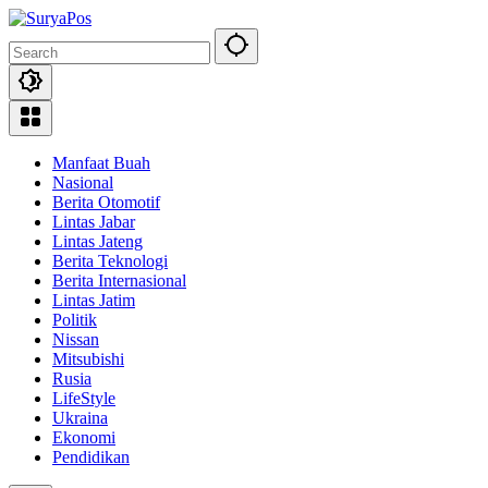
Skip
to
content
Manfaat Buah
Nasional
Berita Otomotif
Lintas Jabar
Lintas Jateng
Berita Teknologi
Berita Internasional
Lintas Jatim
Politik
Nissan
Mitsubishi
Rusia
LifeStyle
Ukraina
Ekonomi
Pendidikan