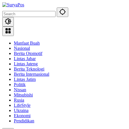
Skip
to
content
Manfaat Buah
Nasional
Berita Otomotif
Lintas Jabar
Lintas Jateng
Berita Teknologi
Berita Internasional
Lintas Jatim
Politik
Nissan
Mitsubishi
Rusia
LifeStyle
Ukraina
Ekonomi
Pendidikan