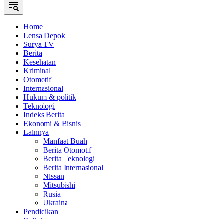
Home
Lensa Depok
Surya TV
Berita
Kesehatan
Kriminal
Otomotif
Internasional
Hukum & politik
Teknologi
Indeks Berita
Ekonomi & Bisnis
Lainnya
Manfaat Buah
Berita Otomotif
Berita Teknologi
Berita Internasional
Nissan
Mitsubishi
Rusia
Ukraina
Pendidikan