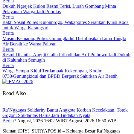
Berita
Dukuh Ngrejek Kulon Resmi Terisi, Lurah Gombang Minta
Pelayanan Warga Jadi Prioritas
Berita
Bakti Sosial Polres Kulonprogo, Wakapolres Serahkan Kursi Roda
untuk Warga Karangsari
Berita
Musim Kemarau, Polres Gunungkidul Distribusikan Lima Tangki
Air Bersih ke Warga Paliyan
Berita
Resmi Dilantik, Anggit Galih Pribadi dan Arif Prabowo Jadi Dukuh
di Kalurahan Semugih
Berita
Warga Sempu Kidul Terdampak Kekeringan, Kodim
0730/Gunungkidul dan BPBD Bergerak Salurkan Air Bersih
Read Also
Ra’Nggagas Solidarity Bantu Anggota Korban Kecelakaan, Totok
Gogon: Solidaritas Harus Jadi Tindakan Nyata
Berita
7 August, 2026 16:02 WIB
7 August, 2026 16:50 WIB
Sleman (DIY), SURYAPOS.id – Keluarga Besar Ra’Nggagas