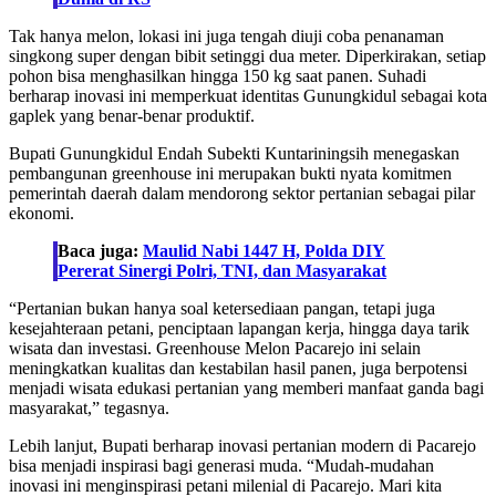
Tak hanya melon, lokasi ini juga tengah diuji coba penanaman
singkong super dengan bibit setinggi dua meter. Diperkirakan, setiap
pohon bisa menghasilkan hingga 150 kg saat panen. Suhadi
berharap inovasi ini memperkuat identitas Gunungkidul sebagai kota
gaplek yang benar-benar produktif.
Bupati Gunungkidul Endah Subekti Kuntariningsih menegaskan
pembangunan greenhouse ini merupakan bukti nyata komitmen
pemerintah daerah dalam mendorong sektor pertanian sebagai pilar
ekonomi.
Baca juga:
Maulid Nabi 1447 H, Polda DIY
Pererat Sinergi Polri, TNI, dan Masyarakat
“Pertanian bukan hanya soal ketersediaan pangan, tetapi juga
kesejahteraan petani, penciptaan lapangan kerja, hingga daya tarik
wisata dan investasi. Greenhouse Melon Pacarejo ini selain
meningkatkan kualitas dan kestabilan hasil panen, juga berpotensi
menjadi wisata edukasi pertanian yang memberi manfaat ganda bagi
masyarakat,” tegasnya.
Lebih lanjut, Bupati berharap inovasi pertanian modern di Pacarejo
bisa menjadi inspirasi bagi generasi muda. “Mudah-mudahan
inovasi ini menginspirasi petani milenial di Pacarejo. Mari kita