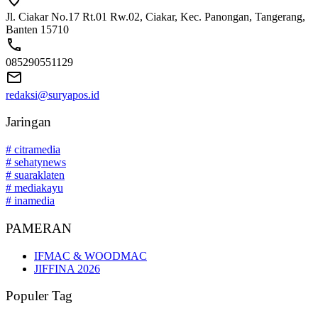
Jl. Ciakar No.17 Rt.01 Rw.02, Ciakar, Kec. Panongan, Tangerang,
Banten 15710
085290551129
redaksi@suryapos.id
Jaringan
# citramedia
# sehatynews
# suaraklaten
# mediakayu
# inamedia
PAMERAN
IFMAC & WOODMAC
JIFFINA 2026
Populer Tag