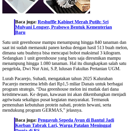
Baca juga:
Reshuffle Kabinet Merah Putih: Sri
Mulyani Lengser, Prabowo Bentuk Kementerian
Baru
Satu unit greenhouse mampu menampung hingga 840 tanaman dan
saat ini sudah memasuki panen kedua dengan hasil 513 buah melon,
dimana satu buahnya bisa mencapai bobot maksimal 3 kilogram.
Sedangkan 1 unit greenhouse yang baru saja diresmikan mampu
menampung hingga 1.080 tanaman. Hal itu diungkapkan salah satu
pengelola, Dwi Nur Aini, S.P, lulusan Fakultas Pertanian UGM.
Lurah Pacarejo, Suhadi, mengatakan tahun 2025 Kalurahan
Pacarejo menerima lebih dari Rp1,5 miliar Danais untuk berbagai
program strategis. “Dua greenhouse melon ini mutlak dari dana
keistimewaan. Ke depan, kawasan ini akan dikembangkan menjadi
agriwisata sekaligus pusat kegiatan masyarakat. Termasuk
pemenuhan kebutuhan protein nabati, protein hewani, serta
mendukung program GERMAS,” jelasnya.
Baca juga:
Pengayuh Sepeda Ayun di Bantul Jadi
Korban Tabrak Lari, Warga Patalan Meninggal
Dunia di RS