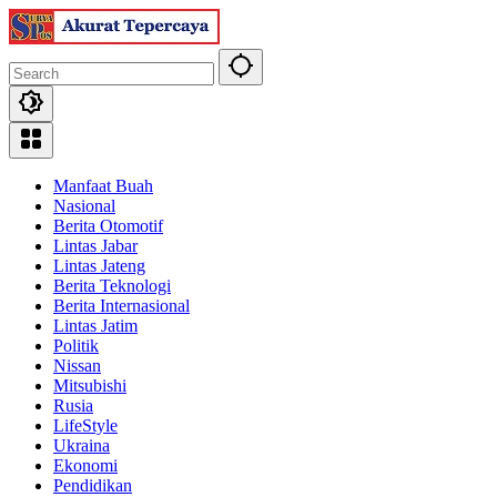
Skip
to
content
Manfaat Buah
Nasional
Berita Otomotif
Lintas Jabar
Lintas Jateng
Berita Teknologi
Berita Internasional
Lintas Jatim
Politik
Nissan
Mitsubishi
Rusia
LifeStyle
Ukraina
Ekonomi
Pendidikan