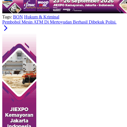
Tags:
BON
Hukum & Kriminal
Pembobol Mesin ATM Di Mertoyudan Berhasil Dibekuk Polisi.