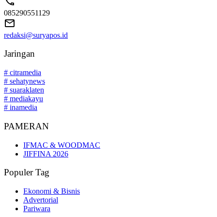
085290551129
redaksi@suryapos.id
Jaringan
# citramedia
# sehatynews
# suaraklaten
# mediakayu
# inamedia
PAMERAN
IFMAC & WOODMAC
JIFFINA 2026
Populer Tag
Ekonomi & Bisnis
Advertorial
Pariwara