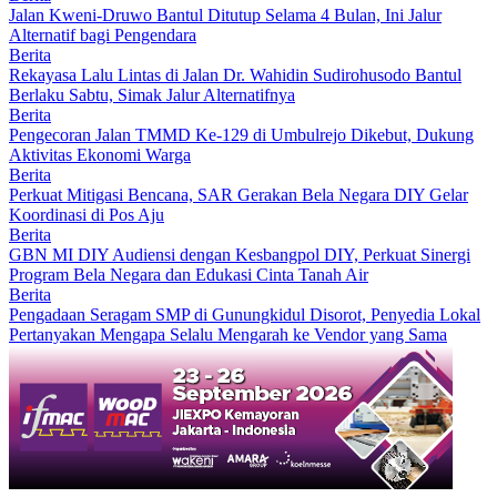
Jalan Kweni-Druwo Bantul Ditutup Selama 4 Bulan, Ini Jalur
Alternatif bagi Pengendara
Berita
Rekayasa Lalu Lintas di Jalan Dr. Wahidin Sudirohusodo Bantul
Berlaku Sabtu, Simak Jalur Alternatifnya
Berita
Pengecoran Jalan TMMD Ke-129 di Umbulrejo Dikebut, Dukung
Aktivitas Ekonomi Warga
Berita
Perkuat Mitigasi Bencana, SAR Gerakan Bela Negara DIY Gelar
Koordinasi di Pos Aju
Berita
GBN MI DIY Audiensi dengan Kesbangpol DIY, Perkuat Sinergi
Program Bela Negara dan Edukasi Cinta Tanah Air
Berita
Pengadaan Seragam SMP di Gunungkidul Disorot, Penyedia Lokal
Pertanyakan Mengapa Selalu Mengarah ke Vendor yang Sama