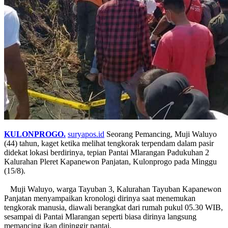
KULONPROGO.
suryapos.id
Seorang Pemancing, Muji Waluyo
(44) tahun, kaget ketika melihat tengkorak terpendam dalam pasir
didekat lokasi berdirinya, tepian Pantai Mlarangan Padukuhan 2
Kalurahan Pleret Kapanewon Panjatan, Kulonprogo pada Minggu
(15/8).
Muji Waluyo, warga Tayuban 3, Kalurahan Tayuban Kapanewon
Panjatan menyampaikan kronologi dirinya saat menemukan
tengkorak manusia, diawali berangkat dari rumah pukul 05.30 WIB,
sesampai di Pantai Mlarangan seperti biasa dirinya langsung
memancing ikan dipinggir pantai.