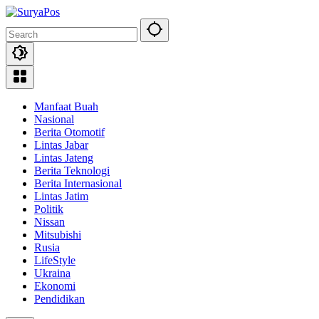
Skip
to
content
Manfaat Buah
Nasional
Berita Otomotif
Lintas Jabar
Lintas Jateng
Berita Teknologi
Berita Internasional
Lintas Jatim
Politik
Nissan
Mitsubishi
Rusia
LifeStyle
Ukraina
Ekonomi
Pendidikan