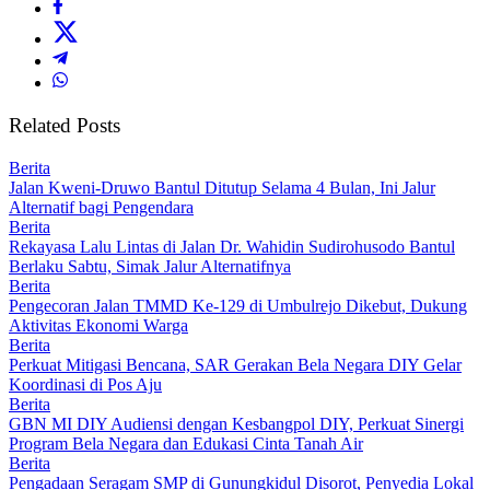
Related Posts
Berita
Jalan Kweni-Druwo Bantul Ditutup Selama 4 Bulan, Ini Jalur
Alternatif bagi Pengendara
Berita
Rekayasa Lalu Lintas di Jalan Dr. Wahidin Sudirohusodo Bantul
Berlaku Sabtu, Simak Jalur Alternatifnya
Berita
Pengecoran Jalan TMMD Ke-129 di Umbulrejo Dikebut, Dukung
Aktivitas Ekonomi Warga
Berita
Perkuat Mitigasi Bencana, SAR Gerakan Bela Negara DIY Gelar
Koordinasi di Pos Aju
Berita
GBN MI DIY Audiensi dengan Kesbangpol DIY, Perkuat Sinergi
Program Bela Negara dan Edukasi Cinta Tanah Air
Berita
Pengadaan Seragam SMP di Gunungkidul Disorot, Penyedia Lokal