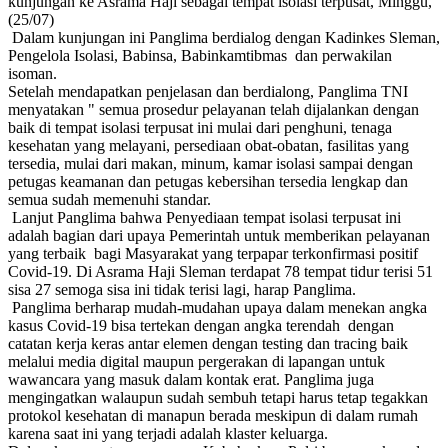
kunjungan ke Asrama Haji sebagai tempat isolasi terpusat, Minggu,
(25/07)
Dalam kunjungan ini Panglima berdialog dengan Kadinkes Sleman,
Pengelola Isolasi, Babinsa, Babinkamtibmas dan perwakilan
isoman.
Setelah mendapatkan penjelasan dan berdialong, Panglima TNI
menyatakan " semua prosedur pelayanan telah dijalankan dengan
baik di tempat isolasi terpusat ini mulai dari penghuni, tenaga
kesehatan yang melayani, persediaan obat-obatan, fasilitas yang
tersedia, mulai dari makan, minum, kamar isolasi sampai dengan
petugas keamanan dan petugas kebersihan tersedia lengkap dan
semua sudah memenuhi standar.
Lanjut Panglima bahwa Penyediaan tempat isolasi terpusat ini
adalah bagian dari upaya Pemerintah untuk memberikan pelayanan
yang terbaik bagi Masyarakat yang terpapar terkonfirmasi positif
Covid-19. Di Asrama Haji Sleman terdapat 78 tempat tidur terisi 51
sisa 27 semoga sisa ini tidak terisi lagi, harap Panglima.
Panglima berharap mudah-mudahan upaya dalam menekan angka
kasus Covid-19 bisa tertekan dengan angka terendah dengan
catatan kerja keras antar elemen dengan testing dan tracing baik
melalui media digital maupun pergerakan di lapangan untuk
wawancara yang masuk dalam kontak erat. Panglima juga
mengingatkan walaupun sudah sembuh tetapi harus tetap tegakkan
protokol kesehatan di manapun berada meskipun di dalam rumah
karena saat ini yang terjadi adalah klaster keluarga.