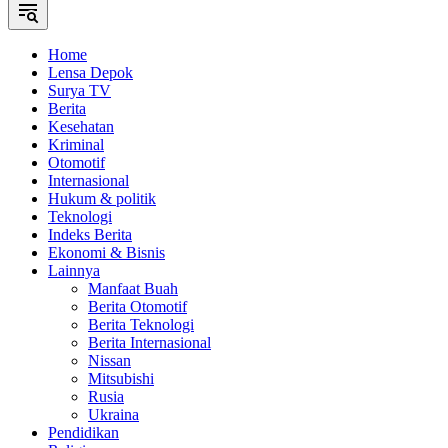
Home
Lensa Depok
Surya TV
Berita
Kesehatan
Kriminal
Otomotif
Internasional
Hukum & politik
Teknologi
Indeks Berita
Ekonomi & Bisnis
Lainnya
Manfaat Buah
Berita Otomotif
Berita Teknologi
Berita Internasional
Nissan
Mitsubishi
Rusia
Ukraina
Pendidikan