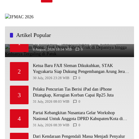
Artikel Popular
Diduga Rem Blong, Truk Dump Tabrak Truk di
1
Depannya hingga Keduanya Terguling di Patuk
6 August, 2026 18:54 WIB
0
Ketua Baru FAJI Sleman Dikukuhkan, STAK
2
Yogyakarta Siap Dukung Pengembangan Arung Jeram
DIY
30 July, 2026 23:28 WIB
0
Pelaku Pencurian Tas Berisi iPad dan iPhone
3
Ditangkap, Kerugian Korban Capai Rp25 Juta
31 July, 2026 08:03 WIB
0
Partai Kebangkitan Nusantara Gelar Workshop
4
Nasional Untuk Anggota DPRD Kabupaten/Kota di
Yogyakarta
31 July, 2026 08:39 WIB
0
Dari Kendaraan Pengendali Massa Menjadi Penyalur