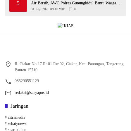
5
Air Bersih, AWC Polres Gunungkidul Bantu Warga
Kekeringan
31 July, 2026 09:10 WIB
0
Jl. Ciakar No.17 Rt.01 Rw.02, Ciakar, Kec. Panongan, Tangerang,
Banten 15710
085290551129
redaksi@suryapos.id
Jaringan
# citramedia
# sehatynews
# suaraklaten