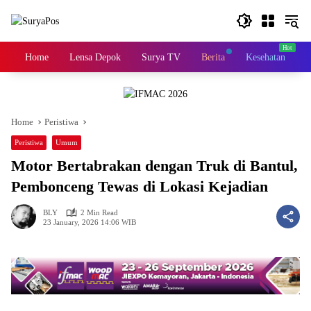
Skip
to
content
Home
Lensa Depok
Surya TV
Berita
Kesehatan
K
Home
Peristiwa
Peristiwa
Umum
Motor Bertabrakan dengan Truk di Bantul,
Pembonceng Tewas di Lokasi Kejadian
BLY
2 Min Read
23 January, 2026 14:06 WIB