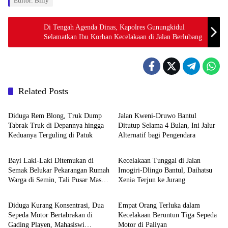
Editor: Billy
Di Tengah Agenda Dinas, Kapolres Gunungkidul
Selamatkan Ibu Korban Kecelakaan di Jalan Berlubang
Related Posts
Berita
Berita
Diduga Rem Blong, Truk Dump
Jalan Kweni-Druwo Bantul
Tabrak Truk di Depannya hingga
Ditutup Selama 4 Bulan, Ini Jalur
Keduanya Terguling di Patuk
Alternatif bagi Pengendara
Berita
Berita
Bayi Laki-Laki Ditemukan di
Kecelakaan Tunggal di Jalan
Semak Belukar Pekarangan Rumah
Imogiri-Dlingo Bantul, Daihatsu
Warga di Semin, Tali Pusar Masih
Xenia Terjun ke Jurang
Berita
Berita
Menempel
Diduga Kurang Konsentrasi, Dua
Empat Orang Terluka dalam
Sepeda Motor Bertabrakan di
Kecelakaan Beruntun Tiga Sepeda
Gading Playen, Mahasiswi
Motor di Paliyan