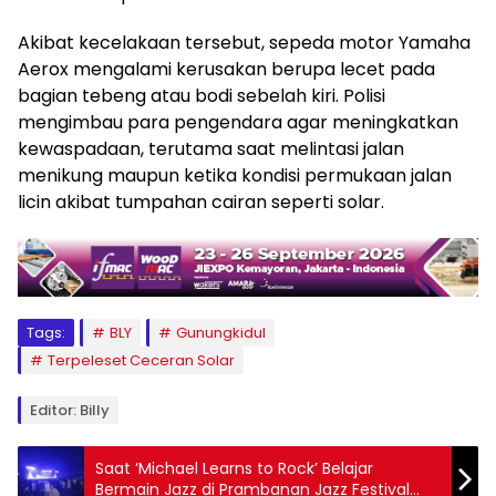
Akibat kecelakaan tersebut, sepeda motor Yamaha
Aerox mengalami kerusakan berupa lecet pada
bagian tebeng atau bodi sebelah kiri. Polisi
mengimbau para pengendara agar meningkatkan
kewaspadaan, terutama saat melintasi jalan
menikung maupun ketika kondisi permukaan jalan
licin akibat tumpahan cairan seperti solar.
Tags:
BLY
Gunungkidul
Terpeleset Ceceran Solar
Editor: Billy
Saat ‘Michael Learns to Rock’ Belajar
Bermain Jazz di Prambanan Jazz Festival