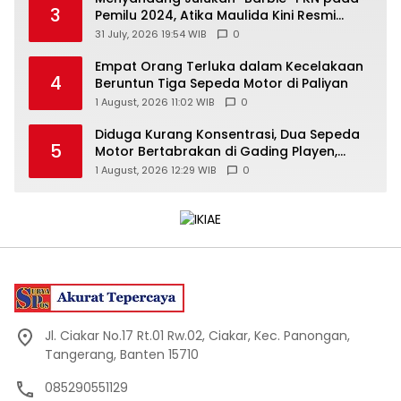
3
Pemilu 2024, Atika Maulida Kini Resmi
Menjabat Sekretaris PIMDA PKN DIY
31 July, 2026 19:54 WIB
0
Empat Orang Terluka dalam Kecelakaan
4
Beruntun Tiga Sepeda Motor di Paliyan
1 August, 2026 11:02 WIB
0
Diduga Kurang Konsentrasi, Dua Sepeda
5
Motor Bertabrakan di Gading Playen,
Mahasiswi Meninggal
1 August, 2026 12:29 WIB
0
Jl. Ciakar No.17 Rt.01 Rw.02, Ciakar, Kec. Panongan,
Tangerang, Banten 15710
085290551129