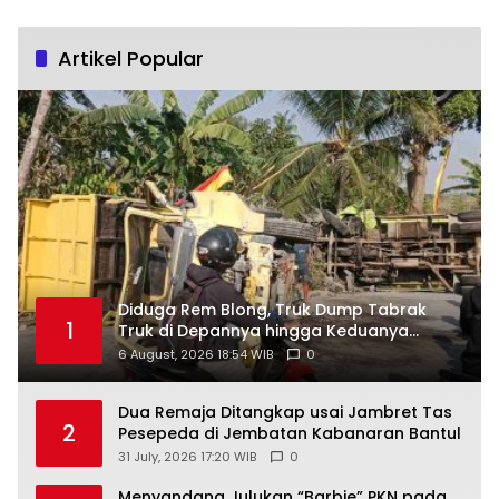
Artikel Popular
Diduga Rem Blong, Truk Dump Tabrak
1
Truk di Depannya hingga Keduanya
Terguling di Patuk
6 August, 2026 18:54 WIB
0
Dua Remaja Ditangkap usai Jambret Tas
2
Pesepeda di Jembatan Kabanaran Bantul
31 July, 2026 17:20 WIB
0
Menyandang Julukan “Barbie” PKN pada