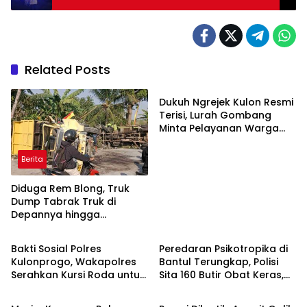
2026
Related Posts
Berita
Dukuh Ngrejek Kulon Resmi
Terisi, Lurah Gombang
Minta Pelayanan Warga
Jadi Prioritas
Berita
Diduga Rem Blong, Truk
Dump Tabrak Truk di
Depannya hingga
Berita
Berita
Keduanya Terguling di
Patuk
Bakti Sosial Polres
Peredaran Psikotropika di
Kulonprogo, Wakapolres
Bantul Terungkap, Polisi
Serahkan Kursi Roda untuk
Sita 160 Butir Obat Keras,
Berita
Berita
Warga Karangsari
Dua Tersangka Ditangkap