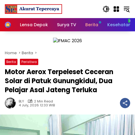
Skip
to
content
Home
Lensa Depok
Surya TV
Berita
Kesehatan
Home
Berita
Berita
Peristiwa
Motor Aerox Terpeleset Ceceran
Solar di Patuk Gunungkidul, Dua
Pelajar Asal Jateng Terluka
BLY
2 Min Read
4 July, 2026 12:33 WIB