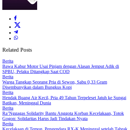
Related Posts
Berita
Bawa Kabur Motor Usai Pinjam dengan Alasan Jemput Adik di
SPBU, Pelaku Ditangkap Saat COD
Berita
Warga Tangkap Seorang Pria di Sewon, Sabu 0,33 Gram
Disembunyikan dalam Bungkus Kopi
Berita
Hendak Buang Air Kecil, Pria 49 Tahun Terpeleset Jatuh ke Sungai
Batikan, Meninggal Dunia
Berita
Ra’Nggagas Solidarity Bantu Anggota Korban Kecelakaan, Totok
Gogon: Solidaritas Harus Jadi Tindakan Nyata
Berita
Kecelakaan di Temon, Pengendara RX-K Meninggal setelah Tabrak