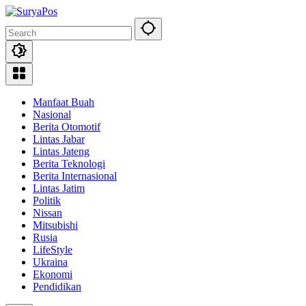
Skip
to
content
Manfaat Buah
Nasional
Berita Otomotif
Lintas Jabar
Lintas Jateng
Berita Teknologi
Berita Internasional
Lintas Jatim
Politik
Nissan
Mitsubishi
Rusia
LifeStyle
Ukraina
Ekonomi
Pendidikan