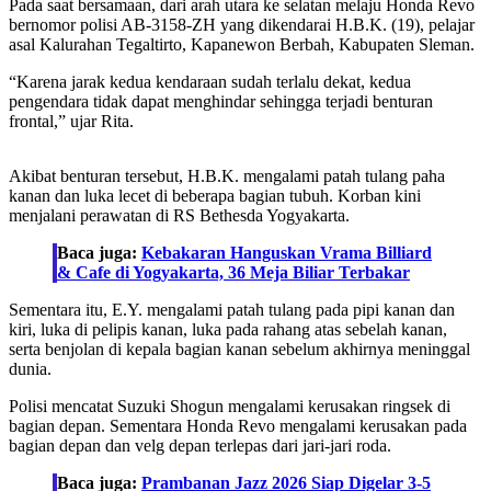
Pada saat bersamaan, dari arah utara ke selatan melaju Honda Revo
bernomor polisi AB-3158-ZH yang dikendarai H.B.K. (19), pelajar
asal Kalurahan Tegaltirto, Kapanewon Berbah, Kabupaten Sleman.
“Karena jarak kedua kendaraan sudah terlalu dekat, kedua
pengendara tidak dapat menghindar sehingga terjadi benturan
frontal,” ujar Rita.
Akibat benturan tersebut, H.B.K. mengalami patah tulang paha
kanan dan luka lecet di beberapa bagian tubuh. Korban kini
menjalani perawatan di RS Bethesda Yogyakarta.
Baca juga:
Kebakaran Hanguskan Vrama Billiard
& Cafe di Yogyakarta, 36 Meja Biliar Terbakar
Sementara itu, E.Y. mengalami patah tulang pada pipi kanan dan
kiri, luka di pelipis kanan, luka pada rahang atas sebelah kanan,
serta benjolan di kepala bagian kanan sebelum akhirnya meninggal
dunia.
Polisi mencatat Suzuki Shogun mengalami kerusakan ringsek di
bagian depan. Sementara Honda Revo mengalami kerusakan pada
bagian depan dan velg depan terlepas dari jari-jari roda.
Baca juga:
Prambanan Jazz 2026 Siap Digelar 3-5