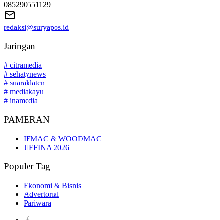
085290551129
redaksi@suryapos.id
Jaringan
# citramedia
# sehatynews
# suaraklaten
# mediakayu
# inamedia
PAMERAN
IFMAC & WOODMAC
JIFFINA 2026
Populer Tag
Ekonomi & Bisnis
Advertorial
Pariwara