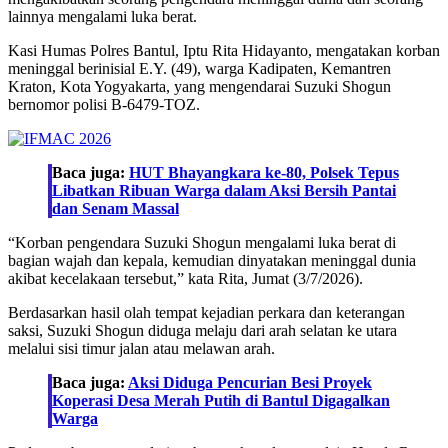
lainnya mengalami luka berat.
Kasi Humas Polres Bantul, Iptu Rita Hidayanto, mengatakan korban
meninggal berinisial E.Y. (49), warga Kadipaten, Kemantren
Kraton, Kota Yogyakarta, yang mengendarai Suzuki Shogun
bernomor polisi B-6479-TOZ.
Baca juga:
HUT Bhayangkara ke-80, Polsek Tepus
Libatkan Ribuan Warga dalam Aksi Bersih Pantai
dan Senam Massal
“Korban pengendara Suzuki Shogun mengalami luka berat di
bagian wajah dan kepala, kemudian dinyatakan meninggal dunia
akibat kecelakaan tersebut,” kata Rita, Jumat (3/7/2026).
Berdasarkan hasil olah tempat kejadian perkara dan keterangan
saksi, Suzuki Shogun diduga melaju dari arah selatan ke utara
melalui sisi timur jalan atau melawan arah.
Baca juga:
Aksi Diduga Pencurian Besi Proyek
Koperasi Desa Merah Putih di Bantul Digagalkan
Warga