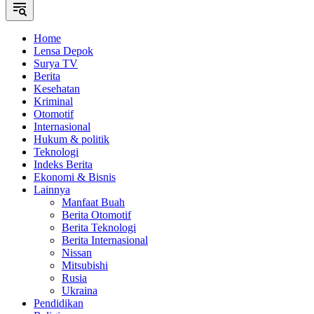
Home
Lensa Depok
Surya TV
Berita
Kesehatan
Kriminal
Otomotif
Internasional
Hukum & politik
Teknologi
Indeks Berita
Ekonomi & Bisnis
Lainnya
Manfaat Buah
Berita Otomotif
Berita Teknologi
Berita Internasional
Nissan
Mitsubishi
Rusia
Ukraina
Pendidikan