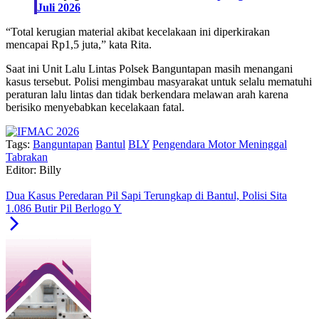
Juli 2026
“Total kerugian material akibat kecelakaan ini diperkirakan
mencapai Rp1,5 juta,” kata Rita.
Saat ini Unit Lalu Lintas Polsek Banguntapan masih menangani
kasus tersebut. Polisi mengimbau masyarakat untuk selalu mematuhi
peraturan lalu lintas dan tidak berkendara melawan arah karena
berisiko menyebabkan kecelakaan fatal.
Tags:
Banguntapan
Bantul
BLY
Pengendara Motor Meninggal
Tabrakan
Editor: Billy
Dua Kasus Peredaran Pil Sapi Terungkap di Bantul, Polisi Sita
1.086 Butir Pil Berlogo Y