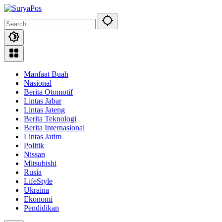
Skip
to
content
Manfaat Buah
Nasional
Berita Otomotif
Lintas Jabar
Lintas Jateng
Berita Teknologi
Berita Internasional
Lintas Jatim
Politik
Nissan
Mitsubishi
Rusia
LifeStyle
Ukraina
Ekonomi
Pendidikan