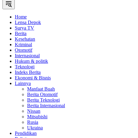
Home
Lensa Depok
Surya TV
Berita
Kesehatan
Kriminal
Otomotif
Internasional
Hukum & politik
Teknologi
Indeks Berita
Ekonomi & Bisnis
Lainnya
Manfaat Buah
Berita Otomotif
Berita Teknologi
Berita Internasional
Nissan
Mitsubishi
Rusia
Ukraina
Pendidikan