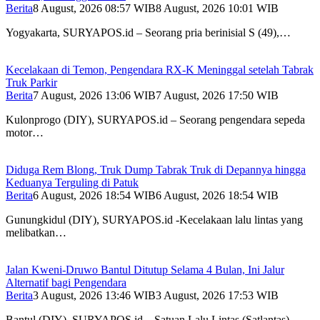
Berita
8 August, 2026 08:57 WIB
8 August, 2026 10:01 WIB
Yogyakarta, SURYAPOS.id – Seorang pria berinisial S (49),…
Kecelakaan di Temon, Pengendara RX-K Meninggal setelah Tabrak
Truk Parkir
Berita
7 August, 2026 13:06 WIB
7 August, 2026 17:50 WIB
Kulonprogo (DIY), SURYAPOS.id – Seorang pengendara sepeda
motor…
Diduga Rem Blong, Truk Dump Tabrak Truk di Depannya hingga
Keduanya Terguling di Patuk
Berita
6 August, 2026 18:54 WIB
6 August, 2026 18:54 WIB
Gunungkidul (DIY), SURYAPOS.id -Kecelakaan lalu lintas yang
melibatkan…
Jalan Kweni-Druwo Bantul Ditutup Selama 4 Bulan, Ini Jalur
Alternatif bagi Pengendara
Berita
3 August, 2026 13:46 WIB
3 August, 2026 17:53 WIB
Bantul (DIY), SURYAPOS.id – Satuan Lalu Lintas (Satlantas)…