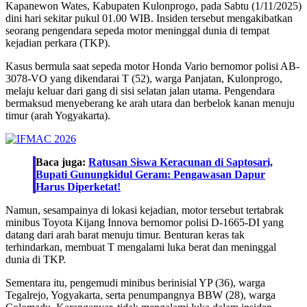
Kapanewon Wates, Kabupaten Kulonprogo, pada Sabtu (1/11/2025)
dini hari sekitar pukul 01.00 WIB. Insiden tersebut mengakibatkan
seorang pengendara sepeda motor meninggal dunia di tempat
kejadian perkara (TKP).
Kasus bermula saat sepeda motor Honda Vario bernomor polisi AB-
3078-VO yang dikendarai T (52), warga Panjatan, Kulonprogo,
melaju keluar dari gang di sisi selatan jalan utama. Pengendara
bermaksud menyeberang ke arah utara dan berbelok kanan menuju
timur (arah Yogyakarta).
Baca juga:
Ratusan Siswa Keracunan di Saptosari,
Bupati Gunungkidul Geram: Pengawasan Dapur
Harus Diperketat!
Namun, sesampainya di lokasi kejadian, motor tersebut tertabrak
minibus Toyota Kijang Innova bernomor polisi D-1665-DI yang
datang dari arah barat menuju timur. Benturan keras tak
terhindarkan, membuat T mengalami luka berat dan meninggal
dunia di TKP.
Sementara itu, pengemudi minibus berinisial YP (36), warga
Tegalrejo, Yogyakarta, serta penumpangnya BBW (28), warga