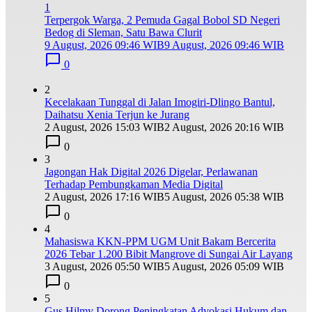
1
Terpergok Warga, 2 Pemuda Gagal Bobol SD Negeri
Bedog di Sleman, Satu Bawa Clurit
9 August, 2026 09:46 WIB
9 August, 2026 09:46 WIB
0
2
Kecelakaan Tunggal di Jalan Imogiri-Dlingo Bantul,
Daihatsu Xenia Terjun ke Jurang
2 August, 2026 15:03 WIB
2 August, 2026 20:16 WIB
0
3
Jagongan Hak Digital 2026 Digelar, Perlawanan
Terhadap Pembungkaman Media Digital
2 August, 2026 17:16 WIB
5 August, 2026 05:38 WIB
0
4
Mahasiswa KKN-PPM UGM Unit Bakam Bercerita
2026 Tebar 1.200 Bibit Mangrove di Sungai Air Layang
3 August, 2026 05:50 WIB
5 August, 2026 05:09 WIB
0
5
Gus Hilmy Dorong Peningkatan Advokasi Hukum dan