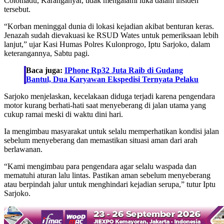
Colomadu, Karanganyar, tidak mengalami luka dalam insiden
tersebut.
“Korban meninggal dunia di lokasi kejadian akibat benturan keras.
Jenazah sudah dievakuasi ke RSUD Wates untuk pemeriksaan lebih
lanjut,” ujar Kasi Humas Polres Kulonprogo, Iptu Sarjoko, dalam
keterangannya, Sabtu pagi.
Baca juga:
IPhone Rp32 Juta Raib di Gudang
Bantul, Dua Karyawan Ekspedisi Ternyata Pelaku
Sarjoko menjelaskan, kecelakaan diduga terjadi karena pengendara
motor kurang berhati-hati saat menyeberang di jalan utama yang
cukup ramai meski di waktu dini hari.
Ia mengimbau masyarakat untuk selalu memperhatikan kondisi jalan
sebelum menyeberang dan memastikan situasi aman dari arah
berlawanan.
“Kami mengimbau para pengendara agar selalu waspada dan
mematuhi aturan lalu lintas. Pastikan aman sebelum menyeberang
atau berpindah jalur untuk menghindari kejadian serupa,” tutur Iptu
Sarjoko.