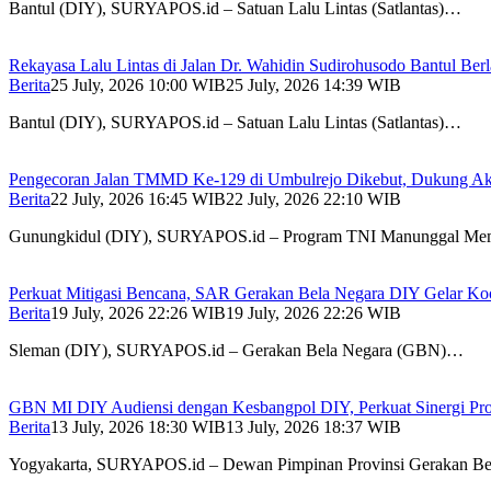
Bantul (DIY), SURYAPOS.id – Satuan Lalu Lintas (Satlantas)…
Rekayasa Lalu Lintas di Jalan Dr. Wahidin Sudirohusodo Bantul Berl
Berita
25 July, 2026 10:00 WIB
25 July, 2026 14:39 WIB
Bantul (DIY), SURYAPOS.id – Satuan Lalu Lintas (Satlantas)…
Pengecoran Jalan TMMD Ke-129 di Umbulrejo Dikebut, Dukung Ak
Berita
22 July, 2026 16:45 WIB
22 July, 2026 22:10 WIB
Gunungkidul (DIY), SURYAPOS.id – Program TNI Manunggal 
Perkuat Mitigasi Bencana, SAR Gerakan Bela Negara DIY Gelar Koo
Berita
19 July, 2026 22:26 WIB
19 July, 2026 22:26 WIB
Sleman (DIY), SURYAPOS.id – Gerakan Bela Negara (GBN)…
GBN MI DIY Audiensi dengan Kesbangpol DIY, Perkuat Sinergi Pro
Berita
13 July, 2026 18:30 WIB
13 July, 2026 18:37 WIB
Yogyakarta, SURYAPOS.id – Dewan Pimpinan Provinsi Gerakan B