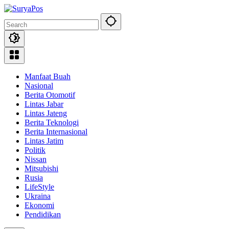
Skip
to
content
Manfaat Buah
Nasional
Berita Otomotif
Lintas Jabar
Lintas Jateng
Berita Teknologi
Berita Internasional
Lintas Jatim
Politik
Nissan
Mitsubishi
Rusia
LifeStyle
Ukraina
Ekonomi
Pendidikan