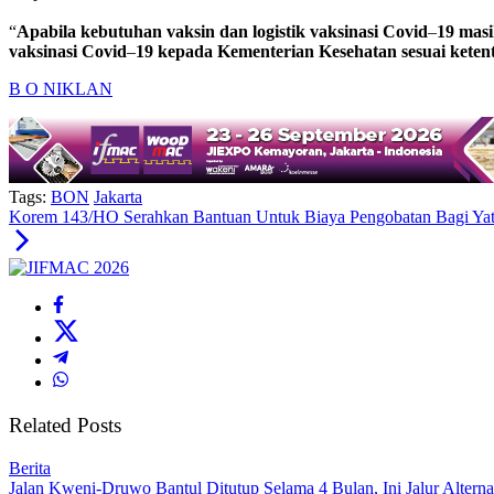
“
Apabila
kebutuhan
vaksin
dan
logistik
vaksinasi
Covid
–
19
masi
vaksinasi
Covid
–
19
kepada
Kementerian
Kesehatan
sesuai
keten
B O N
IKLAN
Tags:
BON
Jakarta
Korem 143/HO Serahkan Bantuan Untuk Biaya Pengobatan Bagi Yatim
Related Posts
Berita
Jalan Kweni-Druwo Bantul Ditutup Selama 4 Bulan, Ini Jalur Alterna