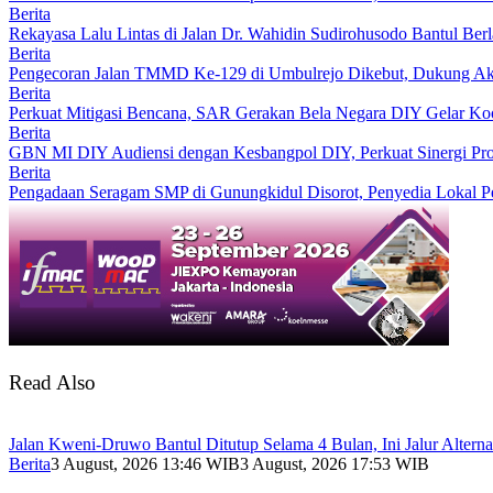
Berita
Rekayasa Lalu Lintas di Jalan Dr. Wahidin Sudirohusodo Bantul Berl
Berita
Pengecoran Jalan TMMD Ke-129 di Umbulrejo Dikebut, Dukung Ak
Berita
Perkuat Mitigasi Bencana, SAR Gerakan Bela Negara DIY Gelar Koo
Berita
GBN MI DIY Audiensi dengan Kesbangpol DIY, Perkuat Sinergi Pro
Berita
Pengadaan Seragam SMP di Gunungkidul Disorot, Penyedia Lokal 
Read Also
Jalan Kweni-Druwo Bantul Ditutup Selama 4 Bulan, Ini Jalur Alterna
Berita
3 August, 2026 13:46 WIB
3 August, 2026 17:53 WIB