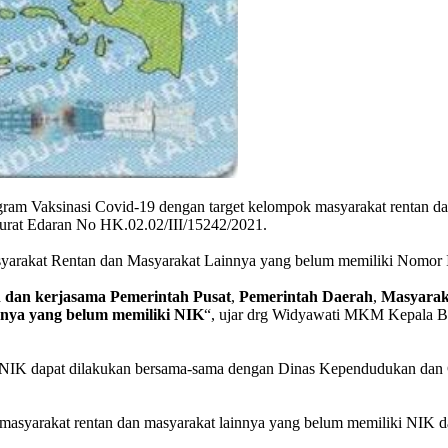
ram Vaksinasi Covid-19 dengan target kelompok masyarakat rentan d
rat Edaran No HK.02.02/III/15242/2021.
asyarakat Rentan dan Masyarakat Lainnya yang belum memiliki Nomo
n
dan
kerjasama
Pemerintah
Pusat
,
Pemerintah
Daerah
,
Masyarak
nnya
yang
belum
memiliki
NIK
“, ujar drg Widyawati MKM Kepala Bi
NIK dapat dilakukan bersama-sama dengan Dinas Kependudukan dan Cata
n masyarakat rentan dan masyarakat lainnya yang belum memiliki NIK 