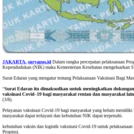
JAKARTA.
suryapos.id
Dalam rangka percepatan pelaksanaan Prog
Kependudukan (NIK) maka Kementerian Kesehatan mengeluarkan Su
Surat Edaran yang mengatur tentang Pelaksanaan Vaksinasi Bagi M
“
Surat
Edaran
itu
dimaksudkan
untuk
meningkatkan
dukunga
vaksinasi
Covid
–
19
bagi
masyarakat
rentan
dan
masyarakat
lai
(3/8).
Pelayanan vaksinasi Covid-19 bagi masyarakat yang belum memiliki 
masyarakat dapat terlayani dan kebutuhan NIK dapat terpenuhi.
kebutuhan vaksin dan logistik vaksinasi Covid-19 untuk pelaksanaa
Propinsi.