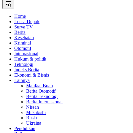
Home
Lensa Depok
Surya TV
Berita
Kesehatan
Kriminal
Otomotif
Internasional
Hukum & politik
Teknologi
Indeks Berita
Ekonomi & Bisnis
Lainnya
Manfaat Buah
Berita Otomotif
Berita Teknologi
Berita Internasional
Nissan
Mitsubishi
Rusia
Ukraina
Pendidikan