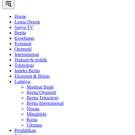
Home
Lensa Depok
Surya TV
Berita
Kesehatan
Kriminal
Otomotif
Internasional
Hukum & politik
Teknologi
Indeks Berita
Ekonomi & Bisnis
Lainnya
Manfaat Buah
Berita Otomotif
Berita Teknologi
Berita Internasional
Nissan
Mitsubishi
Rusia
Ukraina
Pendidikan