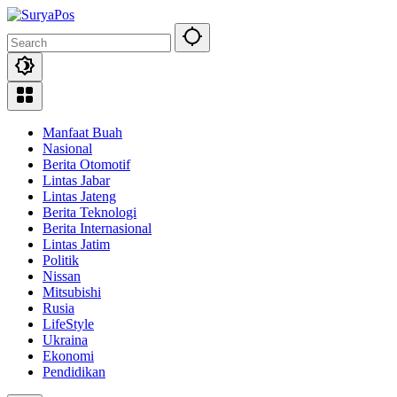
Skip
to
content
Manfaat Buah
Nasional
Berita Otomotif
Lintas Jabar
Lintas Jateng
Berita Teknologi
Berita Internasional
Lintas Jatim
Politik
Nissan
Mitsubishi
Rusia
LifeStyle
Ukraina
Ekonomi
Pendidikan