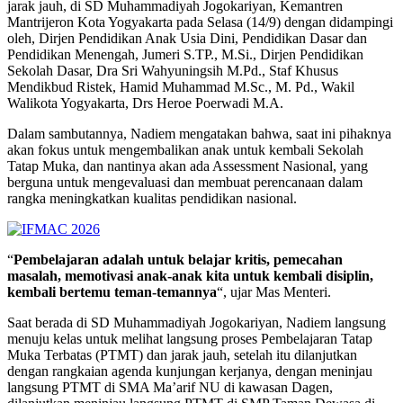
jarak jauh, di SD Muhammadiyah Jogokariyan, Kemantren
Mantrijeron Kota Yogyakarta pada Selasa (14/9) dengan didampingi
oleh, Dirjen Pendidikan Anak Usia Dini, Pendidikan Dasar dan
Pendidikan Menengah, Jumeri S.TP., M.Si., Dirjen Pendidikan
Sekolah Dasar, Dra Sri Wahyuningsih M.Pd., Staf Khusus
Mendikbud Ristek, Hamid Muhammad M.Sc., M. Pd., Wakil
Walikota Yogyakarta, Drs Heroe Poerwadi M.A.
Dalam sambutannya, Nadiem mengatakan bahwa, saat ini pihaknya
akan fokus untuk mengembalikan anak untuk kembali Sekolah
Tatap Muka, dan nantinya akan ada Assessment Nasional, yang
berguna untuk mengevaluasi dan membuat perencanaan dalam
rangka meningkatkan kualitas pendidikan nasional.
“
Pembelajaran adalah untuk belajar kritis, pemecahan
masalah, memotivasi anak-anak kita untuk kembali disiplin,
kembali bertemu teman-temannya
“, ujar Mas Menteri.
Saat berada di SD Muhammadiyah Jogokariyan, Nadiem langsung
menuju kelas untuk melihat langsung proses Pembelajaran Tatap
Muka Terbatas (PTMT) dan jarak jauh, setelah itu dilanjutkan
dengan rangkaian agenda kunjungan kerjanya, dengan meninjau
langsung PTMT di SMA Ma’arif NU di kawasan Dagen,