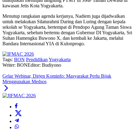
dilanjutkan meninjau langsung PTMT di SMP Taman Dewasa di
kawasan Jetis Kota Yogyakarta.
Menutup rangkaian agenda kerjanya, Nadiem juga dijadwalkan
untuk melakukan Silaturahmi Daring dan Luring dengan kepala
sekolah se Yogyakarta, bertempat di Pendopo Agung Taman Siswa
Yogyakarta, sebelum bertemu dengan Gubernur DI Yogyakarta, Sri
Sultan Hamengku Buwono X, dan kembali ke Jakarta, melalui
Bandara Internasional YIA di Kulonprogo.
Tags:
BON
Pendidikan
Yogyakarta
Writer: BON
Editor: Budiyono
Gelar Webinar, Dirjen Kominfo: Masyarakat Perlu Bijak
Menggunakan Medsos