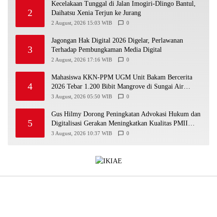
Kecelakaan Tunggal di Jalan Imogiri-Dlingo Bantul,
2
Daihatsu Xenia Terjun ke Jurang
2 August, 2026 15:03 WIB
0
Jagongan Hak Digital 2026 Digelar, Perlawanan
3
Terhadap Pembungkaman Media Digital
2 August, 2026 17:16 WIB
0
Mahasiswa KKN-PPM UGM Unit Bakam Bercerita
4
2026 Tebar 1.200 Bibit Mangrove di Sungai Air
Layang
3 August, 2026 05:50 WIB
0
Gus Hilmy Dorong Peningkatan Advokasi Hukum dan
5
Digitalisasi Gerakan Meningkatkan Kualitas PMII
DIY
3 August, 2026 10:37 WIB
0