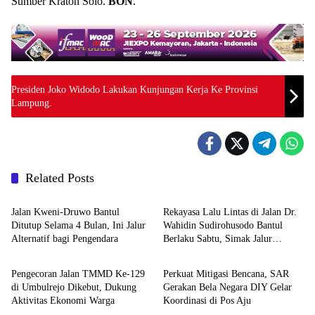
Sumber Kraton Solo.
BON
.
Presiden Joko Widodo Lakukan Kunjungan Kerja Ke Provinsi
Lampung.
Related Posts
Berita
Berita
Jalan Kweni-Druwo Bantul
Rekayasa Lalu Lintas di Jalan Dr.
Ditutup Selama 4 Bulan, Ini Jalur
Wahidin Sudirohusodo Bantul
Alternatif bagi Pengendara
Berlaku Sabtu, Simak Jalur
Berita
Berita
Alternatifnya
Pengecoran Jalan TMMD Ke-129
Perkuat Mitigasi Bencana, SAR
di Umbulrejo Dikebut, Dukung
Gerakan Bela Negara DIY Gelar
Aktivitas Ekonomi Warga
Koordinasi di Pos Aju
Berita
Berita