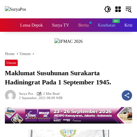
Skip
to
content
Home
Lensa Depok
Surya TV
Berita
Kesehatan
Krimin
Home
Umum
Umum
Maklumat Susuhunan Surakarta
Hadiningrat Pada 1 September 1945.
Surya Pos
2 Min Read
2 September, 2021 08:09 WIB