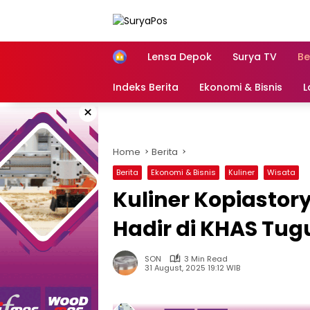
Skip
to
content
Home
Lensa Depok
Surya TV
Be
Indeks Berita
Ekonomi & Bisnis
L
×
Home
Berita
Berita
Ekonomi & Bisnis
Kuliner
Wisata
Kuliner Kopiastor
Hadir di KHAS Tug
SON
3 Min Read
31 August, 2025 19:12 WIB