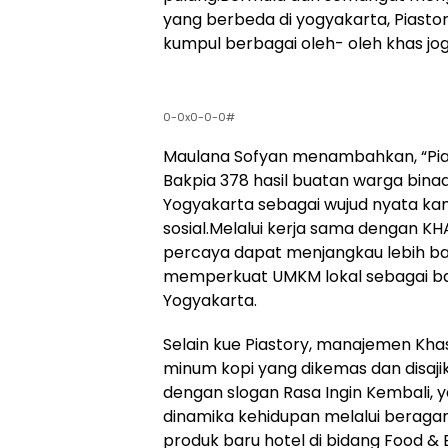
yang berbeda di yogyakarta, Piastory
kumpul berbagai oleh- oleh khas jog
0-0x0-0-0#
Maulana Sofyan menambahkan, “Pia
Bakpia 378 hasil buatan warga bina
Yogyakarta sebagai wujud nyata 
sosial.Melalui kerja sama dengan KH
percaya dapat menjangkau lebih ba
memperkuat UMKM lokal sebagai bag
Yogyakarta.
Selain kue Piastory, manajemen Kh
minum kopi yang dikemas dan disajik
dengan slogan Rasa Ingin Kembali,
dinamika kehidupan melalui beragam 
produk baru hotel di bidang Food & 