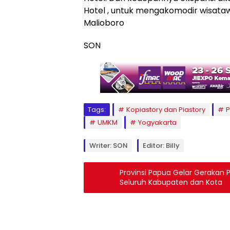
Hotel , untuk mengakomodir wisat
Malioboro
SON
Tags:
Kopiastory dan Piastory
P
UMKM
Yogyakarta
Writer: SON
Editor: Billy
Provinsi Papua Gelar Gerakan 
Seluruh Kabupaten dan Kota