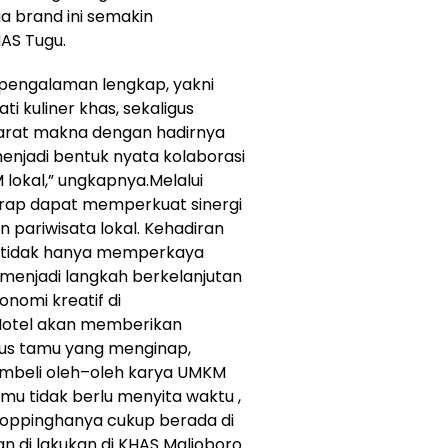
 brand ini semakin
AS Tugu.
 pengalaman lengkap, yakni
 kuliner khas, sekaligus
arat makna dengan hadirnya
i menjadi bentuk nyata kolaborasi
lokal,” ungkapnya.Melalui
arap dapat memperkuat sinergi
 pariwisata lokal. Kehadiran
n tidak hanya memperkaya
menjadi langkah berkelanjutan
omi kreatif di
 Hotel akan memberikan
sus tamu yang menginap,
embeli oleh–oleh karya UMKM
amu tidak berlu menyita waktu ,
hoppinghanya cukup berada di
n di lakukan di KHAS Malioboro