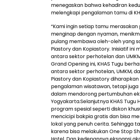
menegaskan bahwa kehadiran kedua
melengkapi pengalaman tamu di KH
“Kami ingin setiap tamu merasakan
menginap dengan nyaman, menikmati
pulang membawa oleh-oleh yang s
Piastory dan Kopiastory. Inisiatif in
antara sektor perhotelan dan UMKM 
Grand Opening ini, KHAS Tugu berh
antara sektor perhotelan, UMKM, dan
Piastory dan Kopiastory diharapka
pengalaman wisatawan, tetapi juga 
dalam mendorong pertumbuhan ekon
Yogyakarta.Selanjutnya KHAS Tugu
program spesial seperti diskon khu
mencicipi bakpia gratis dan bisa m
lokal yang penuh cerita. Sehingga t
karena bisa melakukan One Stop S
Hotel. Dan kedepannya ekspansi aka