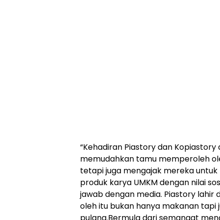
“Kehadiran Piastory dan Kopiastory 
memudahkan tamu memperoleh oleh
tetapi juga mengajak mereka untuk
produk karya UMKM dengan nilai sosi
jawab dengan media. Piastory lahir
oleh itu bukan hanya makanan tapi j
pulang.Bermula dari semangat men