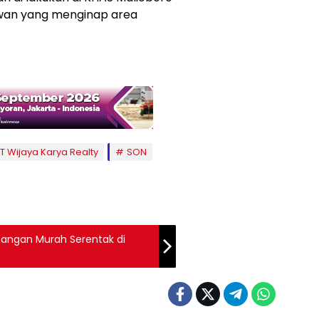
awan yang menginap area
T Wijaya Karya Realty
SON
Pangan Murah Serentak di