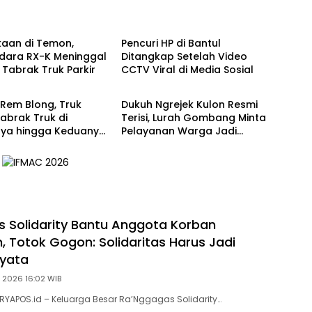
Berita
kaan di Temon,
Pencuri HP di Bantul
dara RX-K Meninggal
Ditangkap Setelah Video
 Tabrak Truk Parkir
CCTV Viral di Media Sosial
Berita
Rem Blong, Truk
Dukuh Ngrejek Kulon Resmi
abrak Truk di
Terisi, Lurah Gombang Minta
ya hingga Keduanya
Pelayanan Warga Jadi
ng di Patuk
Prioritas
 Solidarity Bantu Anggota Korban
, Totok Gogon: Solidaritas Harus Jadi
Nyata
, 2026 16:02 WIB
URYAPOS.id – Keluarga Besar Ra’Nggagas Solidarity…