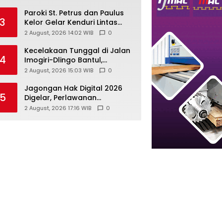
Playen, Mahasiswi Meninggal
Paroki St. Petrus dan Paulus
3
Kelor Gelar Kenduri Lintas
Iman, Perkuat Kerukunan di
2 August, 2026 14:02 WIB
0
Gunungkidul
Kecelakaan Tunggal di Jalan
4
Imogiri-Dlingo Bantul,
Daihatsu Xenia Terjun ke
2 August, 2026 15:03 WIB
0
Jurang
Jagongan Hak Digital 2026
5
Digelar, Perlawanan
Terhadap Pembungkaman
2 August, 2026 17:16 WIB
0
Media Digital