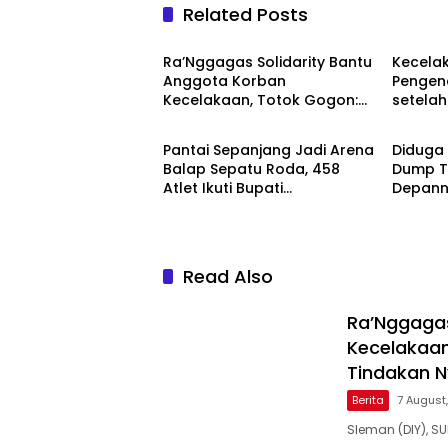
Related Posts
Berita
Berita
Ra’Nggagas Solidarity Bantu
Kecela
Anggota Korban
Pengen
Kecelakaan, Totok Gogon:
setelah
Berita
Berita
Solidaritas Harus Jadi
Tindakan Nyata
Pantai Sepanjang Jadi Arena
Diduga 
Balap Sepatu Roda, 458
Dump T
Atlet Ikuti Bupati
Depann
Gunungkidul Cup III
Terguli
Read Also
Ra’Nggagas
Kecelakaan
Tindakan 
Berita
7 August
Sleman (DIY), S