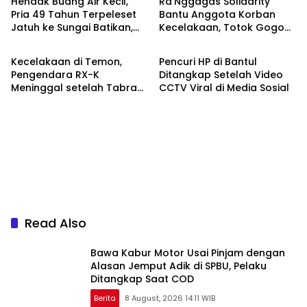
Hendak Buang Air Kecil,
Ra’Nggagas Solidarity
Pria 49 Tahun Terpeleset
Bantu Anggota Korban
Jatuh ke Sungai Batikan,
Kecelakaan, Totok Gogon:
Berita
Berita
Meninggal Dunia
Solidaritas Harus Jadi
Tindakan Nyata
Kecelakaan di Temon,
Pencuri HP di Bantul
Pengendara RX-K
Ditangkap Setelah Video
Meninggal setelah Tabrak
CCTV Viral di Media Sosial
Truk Parkir
Read Also
Bawa Kabur Motor Usai Pinjam dengan
Alasan Jemput Adik di SPBU, Pelaku
Ditangkap Saat COD
Berita
8 August, 2026 14:11 WIB