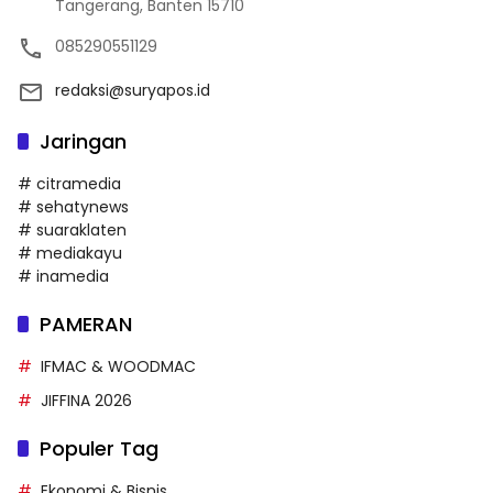
Tangerang, Banten 15710
085290551129
redaksi@suryapos.id
Jaringan
# citramedia
# sehatynews
# suaraklaten
# mediakayu
# inamedia
PAMERAN
IFMAC & WOODMAC
JIFFINA 2026
Populer Tag
Ekonomi & Bisnis