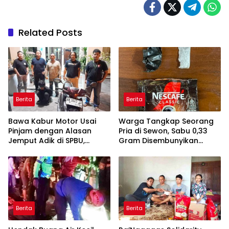
Related Posts
Berita
Berita
Bawa Kabur Motor Usai
Warga Tangkap Seorang
Pinjam dengan Alasan
Pria di Sewon, Sabu 0,33
Jemput Adik di SPBU,
Gram Disembunyikan
Pelaku Ditangkap Saat
dalam Bungkus Kopi
COD
Berita
Berita