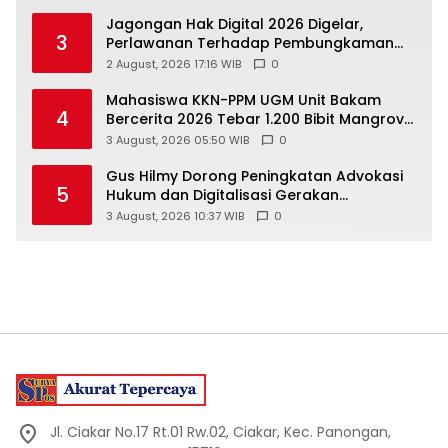
Jagongan Hak Digital 2026 Digelar,
3
Perlawanan Terhadap Pembungkaman
Media Digital
2 August, 2026 17:16 WIB
0
Mahasiswa KKN-PPM UGM Unit Bakam
4
Bercerita 2026 Tebar 1.200 Bibit Mangrove
di Sungai Air Layang
3 August, 2026 05:50 WIB
0
Gus Hilmy Dorong Peningkatan Advokasi
5
Hukum dan Digitalisasi Gerakan
Meningkatkan Kualitas PMII DIY
3 August, 2026 10:37 WIB
0
Jl. Ciakar No.17 Rt.01 Rw.02, Ciakar, Kec. Panongan,