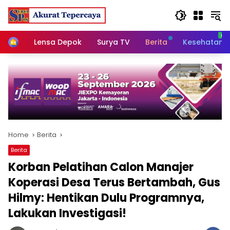
Skip
to
content
Home
Lensa Depok
Surya TV
Berita
Kesehatan
Home
Berita
Berita
Korban Pelatihan Calon Manajer
Koperasi Desa Terus Bertambah, Gus
Hilmy: Hentikan Dulu Programnya,
Lakukan Investigasi!