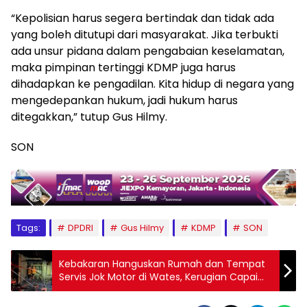
“Kepolisian harus segera bertindak dan tidak ada
yang boleh ditutupi dari masyarakat. Jika terbukti
ada unsur pidana dalam pengabaian keselamatan,
maka pimpinan tertinggi KDMP juga harus
dihadapkan ke pengadilan. Kita hidup di negara yang
mengedepankan hukum, jadi hukum harus
ditegakkan,” tutup Gus Hilmy.
SON
Tags:
DPDRI
Gus Hilmy
KDMP
SON
Kebakaran Hanguskan Rumah dan Tempat
Servis Jok Motor di Wates, Kerugian Capai
Rp330 Juta