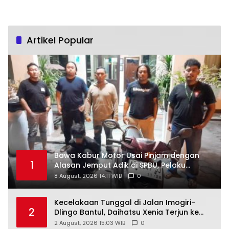
Artikel Popular
Bawa Kabur Motor Usai Pinjam dengan
1
Alasan Jemput Adik di SPBU, Pelaku
Ditangkap Saat COD
8 August, 2026 14:11 WIB
0
Kecelakaan Tunggal di Jalan Imogiri-
2
Dlingo Bantul, Daihatsu Xenia Terjun ke
Jurang
2 August, 2026 15:03 WIB
0