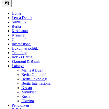
Home
Lensa Depok
Surya TV
Berita
Kesehatan
Kriminal
Otomotif
Internasional
Hukum & politik
Teknologi
Indeks Berita
Ekonomi & Bisnis
Lainnya
Manfaat Buah
Berita Otomotif
Berita Teknologi
Berita Internasional
Nissan
Mitsubishi
Rusia
Ukraina
Pendidikan