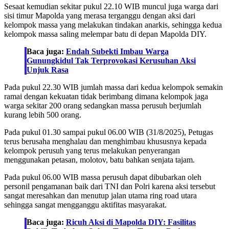
Sesaat kemudian sekitar pukul 22.10 WIB muncul juga warga dari
sisi timur Mapolda yang merasa terganggu dengan aksi dari
kelompok massa yang melakukan tindakan anarkis, sehingga kedua
kelompok massa saling melempar batu di depan Mapolda DIY.
Baca juga:
Endah Subekti Imbau Warga
Gunungkidul Tak Terprovokasi Kerusuhan Aksi
Unjuk Rasa
Pada pukul 22.30 WIB jumlah massa dari kedua kelompok semakin
ramai dengan kekuatan tidak berimbang dimana kelompok jaga
warga sekitar 200 orang sedangkan massa perusuh berjumlah
kurang lebih 500 orang.
Pada pukul 01.30 sampai pukul 06.00 WIB (31/8/2025), Petugas
terus berusaha menghalau dan menghimbau khususnya kepada
kelompok perusuh yang terus melakukan penyerangan
menggunakan petasan, molotov, batu bahkan senjata tajam.
Pada pukul 06.00 WIB massa perusuh dapat dibubarkan oleh
personil pengamanan baik dari TNI dan Polri karena aksi tersebut
sangat meresahkan dan menutup jalan utama ring road utara
sehingga sangat mengganggu aktifitas masyarakat.
Baca juga:
Ricuh Aksi di Mapolda DIY: Fasilitas