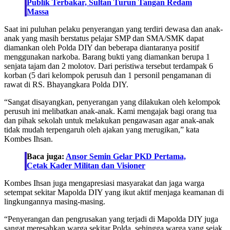
Publik Terbakar, Sultan Turun Tangan Redam
Massa
Saat ini puluhan pelaku penyerangan yang terdiri dewasa dan anak-
anak yang masih berstatus pelajar SMP dan SMA/SMK dapat
diamankan oleh Polda DIY dan beberapa diantaranya positif
menggunakan narkoba. Barang bukti yang diamankan berupa 1
senjata tajam dan 2 molotov. Dari peristiwa tersebut terdampak 6
korban (5 dari kelompok perusuh dan 1 personil pengamanan di
rawat di RS. Bhayangkara Polda DIY.
“Sangat disayangkan, penyerangan yang dilakukan oleh kelompok
perusuh ini melibatkan anak-anak. Kami mengajak bagi orang tua
dan pihak sekolah untuk melakukan pengawasan agar anak-anak
tidak mudah terpengaruh oleh ajakan yang merugikan,” kata
Kombes Ihsan.
Baca juga:
Ansor Semin Gelar PKD Pertama,
Cetak Kader Militan dan Visioner
Kombes Ihsan juga mengapresiasi masyarakat dan jaga warga
setempat sekitar Mapolda DIY yang ikut aktif menjaga keamanan di
lingkungannya masing-masing.
“Penyerangan dan pengrusakan yang terjadi di Mapolda DIY juga
sangat meresahkan warga sekitar Polda, sehingga warga yang sejak