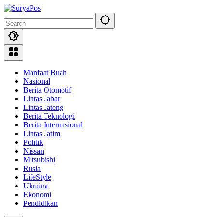
Skip
to
content
Manfaat Buah
Nasional
Berita Otomotif
Lintas Jabar
Lintas Jateng
Berita Teknologi
Berita Internasional
Lintas Jatim
Politik
Nissan
Mitsubishi
Rusia
LifeStyle
Ukraina
Ekonomi
Pendidikan