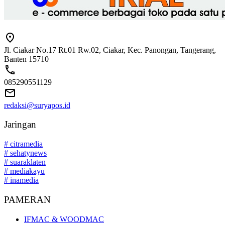
Jl. Ciakar No.17 Rt.01 Rw.02, Ciakar, Kec. Panongan, Tangerang,
Banten 15710
085290551129
redaksi@suryapos.id
Jaringan
# citramedia
# sehatynews
# suaraklaten
# mediakayu
# inamedia
PAMERAN
IFMAC & WOODMAC