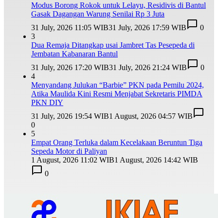
Modus Borong Rokok untuk Lelayu, Residivis di Bantul
Gasak Dagangan Warung Senilai Rp 3 Juta
31 July, 2026 11:05 WIB
31 July, 2026 17:59 WIB
0
3
Dua Remaja Ditangkap usai Jambret Tas Pesepeda di
Jembatan Kabanaran Bantul
31 July, 2026 17:20 WIB
31 July, 2026 21:24 WIB
0
4
Menyandang Julukan “Barbie” PKN pada Pemilu 2024,
Atika Maulida Kini Resmi Menjabat Sekretaris PIMDA
PKN DIY
31 July, 2026 19:54 WIB
1 August, 2026 04:57 WIB
0
5
Empat Orang Terluka dalam Kecelakaan Beruntun Tiga
Sepeda Motor di Paliyan
1 August, 2026 11:02 WIB
1 August, 2026 14:42 WIB
0