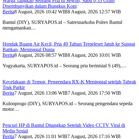
Warga Tangkap Seorang Pria di Sewon, Sabu 0,33 Gram
Disembunyikan dalam Bungkus Kopi
Berita
8 August, 2026 10:42 WIB
8 August, 2026 12:57 WIB
Bantul (DIY), SURYAPOS.id – Satresnarkoba Polres Bantul
mengamankan…
Hendak Buang Air Kecil, Pria 49 Tahun Terpeleset Jatuh ke Sungai
Batikan, Meninggal Dunia
Berita
8 August, 2026 08:57 WIB
8 August, 2026 10:01 WIB
Yogyakarta, SURYAPOS.id – Seorang pria berinisial S (49),…
Kecelakaan di Temon, Pengendara RX-K Meninggal setelah Tabrak
Truk Parkir
Berita
7 August, 2026 13:06 WIB
7 August, 2026 17:50 WIB
Kulonprogo (DIY), SURYAPOS.id – Seorang pengendara sepeda
motor…
Pencuri HP di Bantul Ditangkap Setelah Video CCTV Viral di
Media Sosial
Berita
7 August, 2026 11:01 WIB
7 August, 2026 17:16 WIB