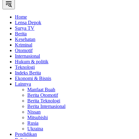
Home
Lensa Depok
Surya TV
Berita
Kesehatan
Kriminal
Otomotif
Internasional
Hukum & politik
Teknologi
Indeks Berita
Ekonomi & Bisnis
Lainnya
Manfaat Buah
Berita Otomotif
Berita Teknologi
Berita Internasional
Nissan
Mitsubishi
Rusia
Ukraina
Pendidikan