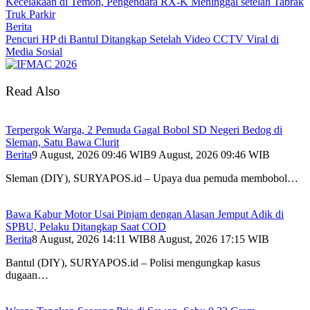
Kecelakaan di Temon, Pengendara RX-K Meninggal setelah Tabrak
Truk Parkir
Berita
Pencuri HP di Bantul Ditangkap Setelah Video CCTV Viral di
Media Sosial
Read Also
Terpergok Warga, 2 Pemuda Gagal Bobol SD Negeri Bedog di
Sleman, Satu Bawa Clurit
Berita
9 August, 2026 09:46 WIB
9 August, 2026 09:46 WIB
Sleman (DIY), SURYAPOS.id – Upaya dua pemuda membobol…
Bawa Kabur Motor Usai Pinjam dengan Alasan Jemput Adik di
SPBU, Pelaku Ditangkap Saat COD
Berita
8 August, 2026 14:11 WIB
8 August, 2026 17:15 WIB
Bantul (DIY), SURYAPOS.id – Polisi mengungkap kasus
dugaan…