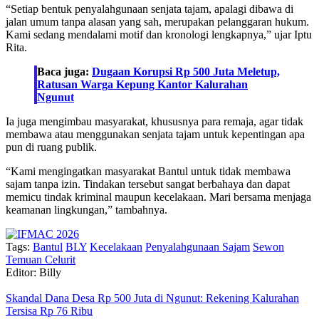
“Setiap bentuk penyalahgunaan senjata tajam, apalagi dibawa di
jalan umum tanpa alasan yang sah, merupakan pelanggaran hukum.
Kami sedang mendalami motif dan kronologi lengkapnya,” ujar Iptu
Rita.
Baca juga:
Dugaan Korupsi Rp 500 Juta Meletup,
Ratusan Warga Kepung Kantor Kalurahan
Ngunut
Ia juga mengimbau masyarakat, khususnya para remaja, agar tidak
membawa atau menggunakan senjata tajam untuk kepentingan apa
pun di ruang publik.
“Kami mengingatkan masyarakat Bantul untuk tidak membawa
sajam tanpa izin. Tindakan tersebut sangat berbahaya dan dapat
memicu tindak kriminal maupun kecelakaan. Mari bersama menjaga
keamanan lingkungan,” tambahnya.
Tags:
Bantul
BLY
Kecelakaan
Penyalahgunaan Sajam
Sewon
Temuan Celurit
Editor: Billy
Skandal Dana Desa Rp 500 Juta di Ngunut: Rekening Kalurahan
Tersisa Rp 76 Ribu