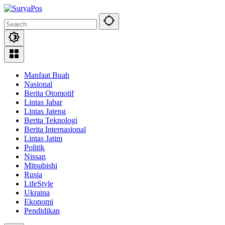
Skip
to
content
Manfaat Buah
Nasional
Berita Otomotif
Lintas Jabar
Lintas Jateng
Berita Teknologi
Berita Internasional
Lintas Jatim
Politik
Nissan
Mitsubishi
Rusia
LifeStyle
Ukraina
Ekonomi
Pendidikan