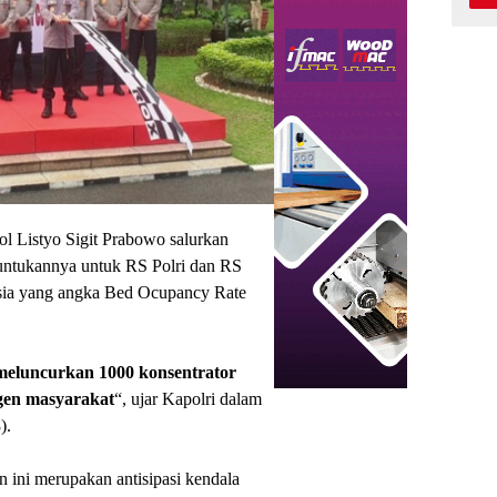
ol Listyo Sigit Prabowo salurkan
runtukannya untuk RS Polri dan RS
sia yang angka Bed Ocupancy Rate
meluncurkan
1000
konsentrator
gen
masyarakat
“, ujar Kapolri dalam
).
 ini merupakan antisipasi kendala