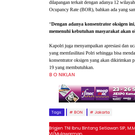
dilapangan terkait dengan adanya 12 wilaya
Ocupancy Rate (BOR), bahkan ada yang sa
“
Dengan
adanya
konsentrator
oksigen
ini
memenuhi
kebutuhan
masyarakat
akan
o
Kapolri juga menyampaikan apresiasi dan uc
yang memfasilitasi Polri sehingga bisa mend
konsentrator oksigen yang akan dikirimkan
19 yang membutuhkan.
B O N
IKLAN
Tags:
BON
Jakarta
Brigjen TNI Ibnu Bintang Setiawan SIP, 
VI/Mulawarman.