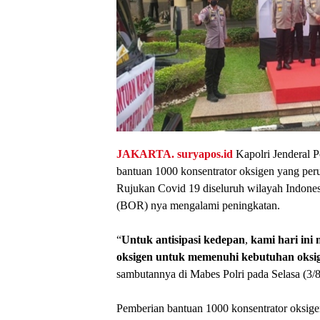
JAKARTA.
suryapos.id
Kapolri Jenderal P
bantuan 1000 konsentrator oksigen yang pe
Rujukan Covid 19 diseluruh wilayah Indone
(BOR) nya mengalami peningkatan.
“
Untuk
antisipasi
kedepan
,
kami
hari
ini
oksigen
untuk
memenuhi
kebutuhan
oksi
sambutannya di Mabes Polri pada Selasa (3/8
Pemberian bantuan 1000 konsentrator oksigen