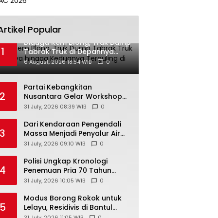
Artikel Popular
Diduga Rem Blong, Truk Dump
1
Tabrak Truk di Depannya
hingga Keduanya Terguling di
6 August, 2026 18:54 WIB
0
Patuk
Partai Kebangkitan
2
Nusantara Gelar Workshop
Nasional Untuk Anggota DPRD
31 July, 2026 08:39 WIB
0
Kabupaten/Kota di
Yogyakarta
Dari Kendaraan Pengendali
3
Massa Menjadi Penyalur Air
Bersih, AWC Polres
31 July, 2026 09:10 WIB
0
Gunungkidul Bantu Warga
Kekeringan
Polisi Ungkap Kronologi
4
Penemuan Pria 70 Tahun
Meninggal di Hotel
31 July, 2026 10:05 WIB
0
Parangtritis
Modus Borong Rokok untuk
5
Lelayu, Residivis di Bantul
Gasak Dagangan Warung
31 July, 2026 11:05 WIB
0