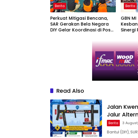
Berita
Berita
Perkuat Mitigasi Bencana,
GBN MI 
SAR Gerakan Bela Negara
Kesbang
DIY Gelar Koordinasi di Pos
Sinergi
Aju
dan Edu
Read Also
Jalan Kwen
Jalur Alte
Berita
3 August
Bantul (DIY), SU