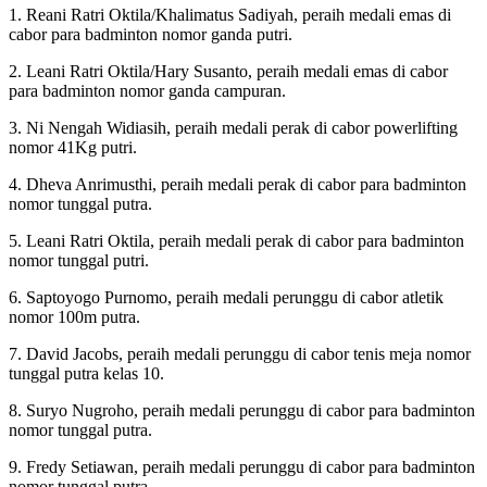
1. Reani Ratri Oktila/Khalimatus Sadiyah, peraih medali emas di
cabor para badminton nomor ganda putri.
2. Leani Ratri Oktila/Hary Susanto, peraih medali emas di cabor
para badminton nomor ganda campuran.
3. Ni Nengah Widiasih, peraih medali perak di cabor powerlifting
nomor 41Kg putri.
4. Dheva Anrimusthi, peraih medali perak di cabor para badminton
nomor tunggal putra.
5. Leani Ratri Oktila, peraih medali perak di cabor para badminton
nomor tunggal putri.
6. Saptoyogo Purnomo, peraih medali perunggu di cabor atletik
nomor 100m putra.
7. David Jacobs, peraih medali perunggu di cabor tenis meja nomor
tunggal putra kelas 10.
8. Suryo Nugroho, peraih medali perunggu di cabor para badminton
nomor tunggal putra.
9. Fredy Setiawan, peraih medali perunggu di cabor para badminton
nomor tunggal putra.