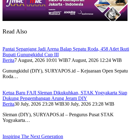
Read Also
Pantai Sepanjang Jadi Arena Balap Sepatu Roda, 458 Atlet Ikuti
Bupati Gunungkidul Cup III
Berita
7 August, 2026 10:01 WIB
7 August, 2026 12:24 WIB
Gunungkidul (DIY), SURYAPOS.id – Kejuaraan Open Sepatu
Roda…
Ketua Baru FAJI Sleman Dikukuhkan, STAK Yogyakarta Siap
Dukung Pengembangan Arung Jeram DIY
Berita
30 July, 2026 23:28 WIB
30 July, 2026 23:28 WIB
Sleman (DIY), SURYAPOS.id – Pengurus Pusat STAK
Yogyakarta…
Inspiring The Next Generation