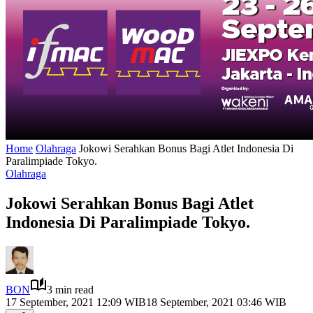
Home
Olahraga
Jokowi Serahkan Bonus Bagi Atlet Indonesia Di
Paralimpiade Tokyo.
Olahraga
Jokowi Serahkan Bonus Bagi Atlet
Indonesia Di Paralimpiade Tokyo.
BON
3 min read
17 September, 2021 12:09 WIB
18 September, 2021 03:46 WIB