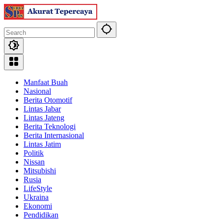
Skip
to
content
Manfaat Buah
Nasional
Berita Otomotif
Lintas Jabar
Lintas Jateng
Berita Teknologi
Berita Internasional
Lintas Jatim
Politik
Nissan
Mitsubishi
Rusia
LifeStyle
Ukraina
Ekonomi
Pendidikan