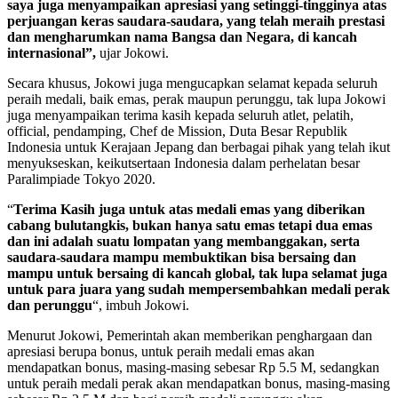
saya juga menyampaikan apresiasi yang setinggi-tingginya atas
perjuangan keras saudara-saudara, yang telah meraih prestasi
dan mengharumkan nama Bangsa dan Negara, di kancah
internasional”,
ujar Jokowi.
Secara khusus, Jokowi juga mengucapkan selamat kepada seluruh
peraih medali, baik emas, perak maupun perunggu, tak lupa Jokowi
juga menyampaikan terima kasih kepada seluruh atlet, pelatih,
official, pendamping, Chef de Mission, Duta Besar Republik
Indonesia untuk Kerajaan Jepang dan berbagai pihak yang telah ikut
menyukseskan, keikutsertaan Indonesia dalam perhelatan besar
Paralimpiade Tokyo 2020.
“
Terima Kasih juga untuk atas medali emas yang diberikan
cabang bulutangkis, bukan hanya satu emas tetapi dua emas
dan ini adalah suatu lompatan yang membanggakan, serta
saudara-saudara mampu membuktikan bisa bersaing dan
mampu untuk bersaing di kancah global, tak lupa selamat juga
untuk para juara yang sudah mempersembahkan medali perak
dan perunggu
“, imbuh Jokowi.
Menurut Jokowi, Pemerintah akan memberikan penghargaan dan
apresiasi berupa bonus, untuk peraih medali emas akan
mendapatkan bonus, masing-masing sebesar Rp 5.5 M, sedangkan
untuk peraih medali perak akan mendapatkan bonus, masing-masing