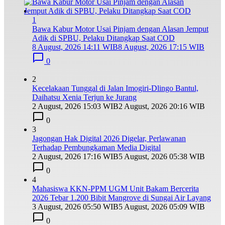
1
Bawa Kabur Motor Usai Pinjam dengan Alasan Jemput
Adik di SPBU, Pelaku Ditangkap Saat COD
8 August, 2026 14:11 WIB
8 August, 2026 17:15 WIB
0
2
Kecelakaan Tunggal di Jalan Imogiri-Dlingo Bantul,
Daihatsu Xenia Terjun ke Jurang
2 August, 2026 15:03 WIB
2 August, 2026 20:16 WIB
0
3
Jagongan Hak Digital 2026 Digelar, Perlawanan
Terhadap Pembungkaman Media Digital
2 August, 2026 17:16 WIB
5 August, 2026 05:38 WIB
0
4
Mahasiswa KKN-PPM UGM Unit Bakam Bercerita
2026 Tebar 1.200 Bibit Mangrove di Sungai Air Layang
3 August, 2026 05:50 WIB
5 August, 2026 05:09 WIB
0