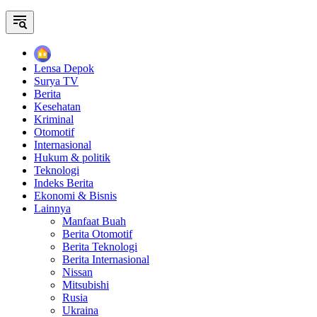
Home
Lensa Depok
Surya TV
Berita
Kesehatan
Kriminal
Otomotif
Internasional
Hukum & politik
Teknologi
Indeks Berita
Ekonomi & Bisnis
Lainnya
Manfaat Buah
Berita Otomotif
Berita Teknologi
Berita Internasional
Nissan
Mitsubishi
Rusia
Ukraina