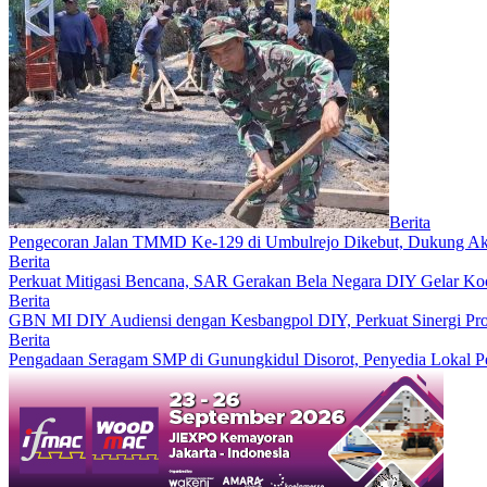
Berita
Pengecoran Jalan TMMD Ke-129 di Umbulrejo Dikebut, Dukung Ak
Berita
Perkuat Mitigasi Bencana, SAR Gerakan Bela Negara DIY Gelar Koo
Berita
GBN MI DIY Audiensi dengan Kesbangpol DIY, Perkuat Sinergi Pro
Berita
Pengadaan Seragam SMP di Gunungkidul Disorot, Penyedia Lokal 