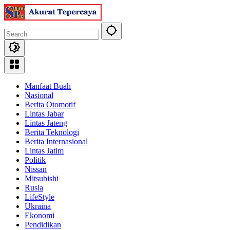
Skip
to
content
Manfaat Buah
Nasional
Berita Otomotif
Lintas Jabar
Lintas Jateng
Berita Teknologi
Berita Internasional
Lintas Jatim
Politik
Nissan
Mitsubishi
Rusia
LifeStyle
Ukraina
Ekonomi
Pendidikan