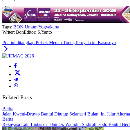
Tags:
BON
Umum
Yogyakarta
Writer: Bon
Editor: S.Yanto
Pria ini ditangkap Polsek Medan Timur,Ternyata ini Kasusnya
Related Posts
Berita
Jalan Kweni-Druwo Bantul Ditutup Selama 4 Bulan, Ini Jalur Alterna
Berita
Rekayasa Lalu Lintas di Jalan Dr. Wahidin Sudirohusodo Bantul Berl