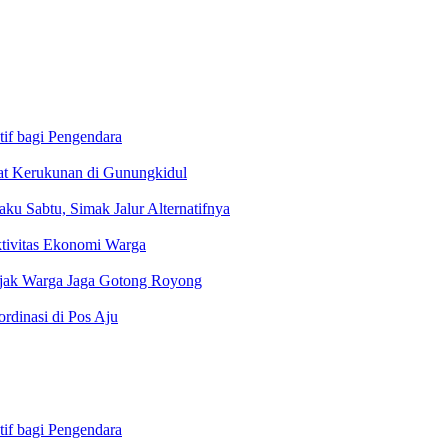
tif bagi Pengendara
kuat Kerukunan di Gunungkidul
aku Sabtu, Simak Jalur Alternatifnya
tivitas Ekonomi Warga
jak Warga Jaga Gotong Royong
rdinasi di Pos Aju
tif bagi Pengendara