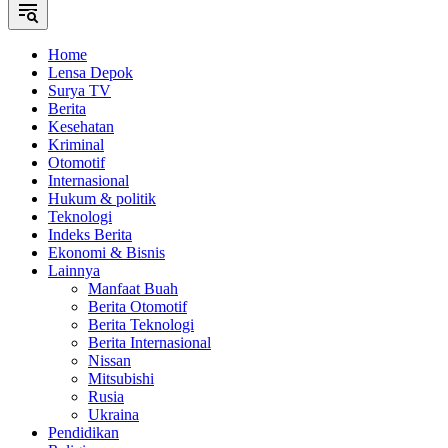
Home
Lensa Depok
Surya TV
Berita
Kesehatan
Kriminal
Otomotif
Internasional
Hukum & politik
Teknologi
Indeks Berita
Ekonomi & Bisnis
Lainnya
Manfaat Buah
Berita Otomotif
Berita Teknologi
Berita Internasional
Nissan
Mitsubishi
Rusia
Ukraina
Pendidikan