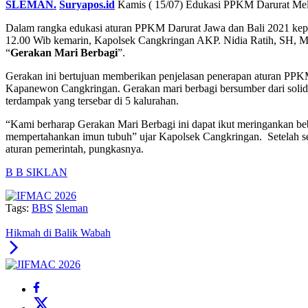
SLEMAN.
Suryapos.id
Kamis ( 15/07) Edukasi PPKM Darurat Mel
Dalam rangka edukasi aturan PPKM Darurat Jawa dan Bali 2021 kepa
12.00 Wib kemarin, Kapolsek Cangkringan AKP. Nidia Ratih, SH, MH.
“
Gerakan Mari Berbagi
”.
Gerakan ini bertujuan memberikan penjelasan penerapan aturan PPK
Kapanewon Cangkringan. Gerakan mari berbagi bersumber dari solid
terdampak yang tersebar di 5 kalurahan.
“Kami berharap Gerakan Mari Berbagi ini dapat ikut meringankan beb
mempertahankan imun tubuh” ujar Kapolsek Cangkringan. Setelah sele
aturan pemerintah, pungkasnya.
B B S
IKLAN
Tags:
BBS
Sleman
Hikmah di Balik Wabah