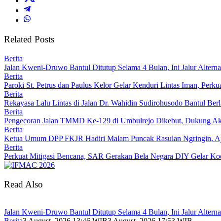
Related Posts
Berita
Jalan Kweni-Druwo Bantul Ditutup Selama 4 Bulan, Ini Jalur Alterna
Berita
Paroki St. Petrus dan Paulus Kelor Gelar Kenduri Lintas Iman, Per
Berita
Rekayasa Lalu Lintas di Jalan Dr. Wahidin Sudirohusodo Bantul Berl
Berita
Pengecoran Jalan TMMD Ke-129 di Umbulrejo Dikebut, Dukung Ak
Berita
Ketua Umum DPP FKJR Hadiri Malam Puncak Rasulan Ngringin, A
Berita
Perkuat Mitigasi Bencana, SAR Gerakan Bela Negara DIY Gelar Koo
Read Also
Jalan Kweni-Druwo Bantul Ditutup Selama 4 Bulan, Ini Jalur Alterna
Berita
3 August, 2026 13:46 WIB
3 August, 2026 17:53 WIB