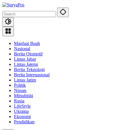
Skip
to
content
Manfaat Buah
Nasional
Berita Otomotif
Lintas Jabar
Lintas Jateng
Berita Teknologi
Berita Internasional
Lintas Jatim
Politik
Nissan
Mitsubishi
Rusia
LifeStyle
Ukraina
Ekonomi
Pendidikan