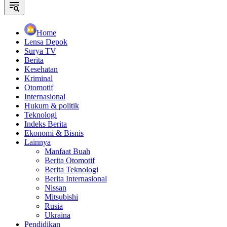
Home
Lensa Depok
Surya TV
Berita
Kesehatan
Kriminal
Otomotif
Internasional
Hukum & politik
Teknologi
Indeks Berita
Ekonomi & Bisnis
Lainnya
Manfaat Buah
Berita Otomotif
Berita Teknologi
Berita Internasional
Nissan
Mitsubishi
Rusia
Ukraina
Pendidikan