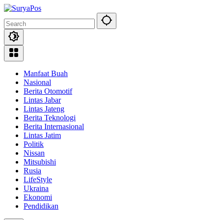
Skip
to
content
Manfaat Buah
Nasional
Berita Otomotif
Lintas Jabar
Lintas Jateng
Berita Teknologi
Berita Internasional
Lintas Jatim
Politik
Nissan
Mitsubishi
Rusia
LifeStyle
Ukraina
Ekonomi
Pendidikan