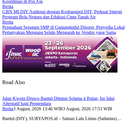
Koordinasi di Pos Aju
Berita
GBN MI DIY Audiensi dengan Kesbangpol DIY, Perkuat Sinergi
Program Bela Negara dan Edukasi Cinta Tanah Air
Berita
Pengadaan Seragam SMP di Gunungkidul Disorot, Penyedia Lokal
Pertanyakan Mengapa Selalu Mengarah ke Vendor yang Sama
Read Also
Jalan Kweni-Druwo Bantul Ditutup Selama 4 Bulan, Ini Jalur
Alternatif bagi Pengendara
Berita
3 August, 2026 13:46 WIB
3 August, 2026 17:53 WIB
Bantul (DIY), SURYAPOS.id – Satuan Lalu Lintas (Satlantas)…