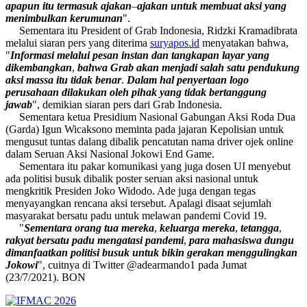
apapun
itu
termasuk
ajakan
–
ajakan
untuk
membuat
aksi
yang
menimbulkan
kerumunan
".
Sementara itu President of Grab Indonesia, Ridzki Kramadibrata
melalui siaran pers yang diterima
suryapos.id
menyatakan bahwa,
"
Informasi
melalui
pesan
instan
dan
tangkapan
layar
yang
dikembangkan
,
bahwa
Grab
akan
menjadi
salah
satu
pendukung
aksi
massa itu tidak benar
.
Dalam
hal
penyertaan
logo
perusahaan
dilakukan
oleh
pihak
yang
tidak
bertanggung
jawab
", demikian siaran pers dari Grab Indonesia.
Sementara ketua Presidium Nasional Gabungan Aksi Roda Dua
(Garda) Igun Wicaksono meminta pada jajaran Kepolisian untuk
mengusut tuntas dalang dibalik pencatutan nama driver ojek online
dalam Seruan Aksi Nasional Jokowi End Game.
Sementara itu pakar komunikasi yang juga dosen UI menyebut
ada politisi busuk dibalik poster seruan aksi nasional untuk
mengkritik Presiden Joko Widodo. Ade juga dengan tegas
menyayangkan rencana aksi tersebut. Apalagi disaat sejumlah
masyarakat bersatu padu untuk melawan pandemi Covid 19.
"
Sementara
orang
tua
mereka
,
keluarga
mereka
,
tetangga
,
rakyat
bersatu
padu
mengatasi
pandemi
,
para
mahasiswa
dungu
dimanfaatkan
politisi
busuk
untuk
bikin
gerakan
menggulingkan
Jokowi
", cuitnya di Twitter @adearmando1 pada Jumat
(23/7/2021). BON