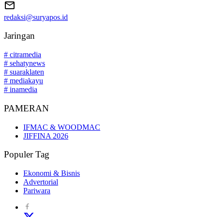
redaksi@suryapos.id
Jaringan
# citramedia
# sehatynews
# suaraklaten
# mediakayu
# inamedia
PAMERAN
IFMAC & WOODMAC
JIFFINA 2026
Populer Tag
Ekonomi & Bisnis
Advertorial
Pariwara