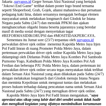
Jakarta .
suryapos.id
Geger Seruan Aksi Nasional yang bertajuk
"Jokowi End Game" terlihat dalam poster logo brand ternama
seperti Shopeefood, Grab, Gojek, aliansi mahasiswa dan persatuan
pedagang kaki lima, dalam seruannya mengajak berbagai elemen
masyarakat untuk melakukan longmarch dari Glodok ke Istana
Negara pada Sabtu (24/7) dan menolak PPKM dan ajakan
menghancurkan oligarki Istana beserta jajarannya yang beredar
masif di media sosial dengan menyertakan tagar
#REFORMASIDIKORUPSI dan #MOSITIDAKPERCAYA.
Sementara itu Jumat sore (23/7) terpantau oleh
suryapos.id
perwakilan driver ojek online menemui Kapolda Metro Jaya Irjen
Pol Fadil Imran di ruang Promoter Polda Metro Jaya, dalam
pertemuan perwakilan driver ojek online Kapolda Metro Jaya juga
didampingi oleh Dirlantas Polda Metro Jaya Kombes Pol Sambodo
Purnomo Yogo, Kabidkum Polda Metro Jaya Kombes Pol Adi
Ferdian dan beberapa PJU Polda Metro Jaya, dalam pertemuan ini
perwakilan driver ojek online secara tegas menyatakan tidak terlibat
dalam Seruan Aksi Nasional yang akan dilakukan pada Sabtu (24/7)
dengan melakukan longmarch dari Glodok menuju Istana Negara
dan meminta Kepolisian untuk mengusut tuntas dan melakukan
proses hukum terhadap dalang pencatutan nama untuk Seruan Aksi
Nasional pada Sabtu (24/7) yang merugikan driver ojek online.
Kapolda Metro Jaya Irjen Pol Fadil Imran mengatakan, "
saya
apresiasi
atas
sikap
yang
lahir
dari
diri
sendiri
untuk
tidak
hadir
dan
mengikuti
kegiatan
yang
sifatnya
menimbulkan
kerumunan