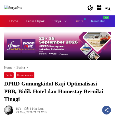
Skip
to
content
Home
Lensa Depok
Surya TV
Berita
Kesehatan
K
Home
Berita
Berita
Pemerintahan
DPRD Gunungkidul Kaji Optimalisasi
PBB, Bidik Hotel dan Homestay Bernilai
Tinggi
BLY
3 Min Read
23 May, 2026 21:21 WIB