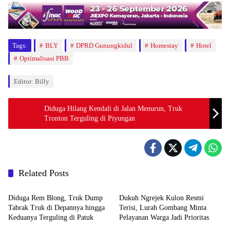
Tags:
BLY
DPRD Gunungkidul
Homestay
Hotel
Optimalisasi PBB
Editor: Billy
Diduga Hilang Kendali di Jalan Menurun, Truk
Tronton Terguling di Piyungan
Related Posts
Berita
Berita
Diduga Rem Blong, Truk Dump
Dukuh Ngrejek Kulon Resmi
Tabrak Truk di Depannya hingga
Terisi, Lurah Gombang Minta
Keduanya Terguling di Patuk
Pelayanan Warga Jadi Prioritas
Berita
Berita