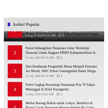
Artikel Popular
Diduga Rem Blong, Truk Dump Tabrak Truk di
1
Depannya hingga Keduanya Terguling di Patuk
6 August, 2026 18:54 WIB
0
Partai Kebangkitan Nusantara Gelar Workshop
2
Nasional Untuk Anggota DPRD Kabupaten/Kota di
Yogyakarta
31 July, 2026 08:39 WIB
0
Dari Kendaraan Pengendali Massa Menjadi Penyalur
3
Air Bersih, AWC Polres Gunungkidul Bantu Warga
Kekeringan
31 July, 2026 09:10 WIB
0
Polisi Ungkap Kronologi Penemuan Pria 70 Tahun
4
Meninggal di Hotel Parangtritis
31 July, 2026 10:05 WIB
0
Modus Borong Rokok untuk Lelayu, Residivis di
5
Bantul Gasak Dagangan Warung Senilai Rp 3 Juta