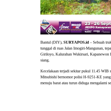
Bantul (DIY),
SURYAPOS.id
– Sebuah tru
tunggal di ruas Jalan Imogiri-Mangunan, tep
Giriloyo, Kalurahan Wukirsari, Kapanewon I
siang.
Kecelakaan terjadi sekitar pukul 11.45 WIB s
Mitsubishi bernomor polisi H-9251-KE yang m
menuju barat atau turun diduga mengalami seli