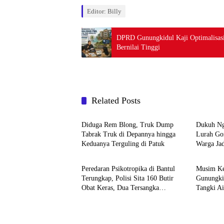
Editor: Billy
DPRD Gunungkidul Kaji Optimalisas
Bernilai Tinggi
Related Posts
Berita
Berita
Diduga Rem Blong, Truk Dump
Dukuh Ng
Tabrak Truk di Depannya hingga
Lurah Go
Keduanya Terguling di Patuk
Warga Jad
Berita
Berita
Peredaran Psikotropika di Bantul
Musim Ke
Terungkap, Polisi Sita 160 Butir
Gunungki
Obat Keras, Dua Tersangka
Tangki Ai
Ditangkap