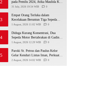
2
pada Pemilu 2024, Atika Maulida Kini
Resmi Menjabat Sekretaris PIMDA
31 July, 2026 19:54 WIB
0
PKN DIY
Empat Orang Terluka dalam
3
Kecelakaan Beruntun Tiga Sepeda
Motor di Paliyan
1 August, 2026 11:02 WIB
0
Diduga Kurang Konsentrasi, Dua
4
Sepeda Motor Bertabrakan di Gading
Playen, Mahasiswi Meninggal
1 August, 2026 12:29 WIB
0
Paroki St. Petrus dan Paulus Kelor
5
Gelar Kenduri Lintas Iman, Perkuat
Kerukunan di Gunungkidul
2 August, 2026 14:02 WIB
0