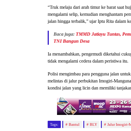
“Truk melaju dari arah timur ke barat saat h
mengalami selip, kemudian menghantam pembat
jalan hingga terbalik,” ujar Iptu Rita dalam 
Baca juga:
TMMD Jatiayu Tuntas, Pemk
TNI Bangun Desa
Ia menambahkan, pengemudi diketahui cukup s
tidak mengalami cedera dalam peristiwa itu.
Polisi mengimbau para pengguna jalan untu
melintas di jalur perbukitan Imogiri-Manguna
kondisi jalan yang licin dan memiliki tanjaka
Tags:
Bantul
BLY
Jalur Imogiri