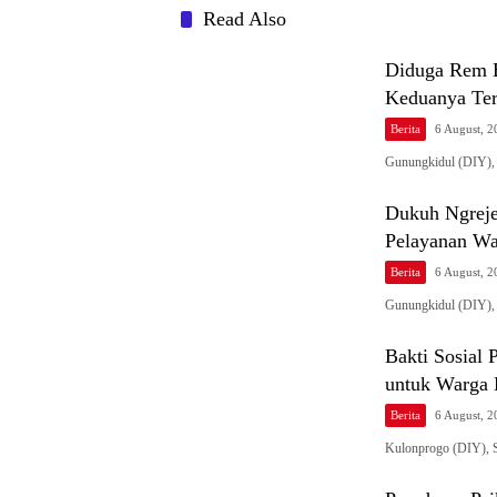
Read Also
Diduga Rem B
Keduanya Ter
Berita
6 August, 
Gunungkidul (DIY),
Dukuh Ngreje
Pelayanan War
Berita
6 August, 
Gunungkidul (DIY)
Bakti Sosial
untuk Warga 
Berita
6 August, 
Kulonprogo (DIY),