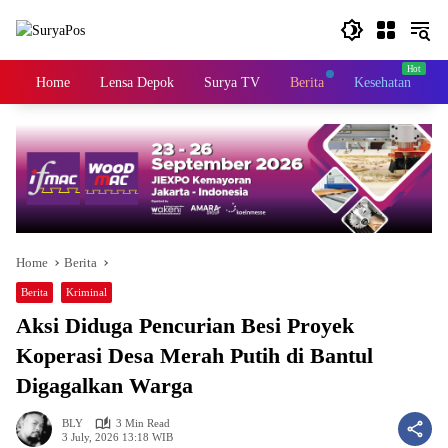
Skip
to
content
Home
Lensa Depok
Surya TV
Berita
Kesehatan
K
Home
Berita
Berita
Kriminal
Aksi Diduga Pencurian Besi Proyek
Koperasi Desa Merah Putih di Bantul
Digagalkan Warga
BLY
3 Min Read
3 July, 2026 13:18 WIB