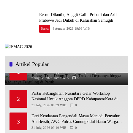
Resmi Dilantik, Anggit Galih Pribadi dan Arif
Prabowo Jadi Dukuh di Kalurahan Semugih
Berita
4 August, 2026 19:09 WIB
Artikel Popular
Diduga Rem Blong, Truk Dump Tabrak Truk di
1
Depannya hingga Keduanya Terguling di Patuk
6 August, 2026 18:54 WIB
0
Partai Kebangkitan Nusantara Gelar Workshop
2
Nasional Untuk Anggota DPRD Kabupaten/Kota di
Yogyakarta
31 July, 2026 08:39 WIB
0
Dari Kendaraan Pengendali Massa Menjadi Penyalur
3
Air Bersih, AWC Polres Gunungkidul Bantu Warga
Kekeringan
31 July, 2026 09:10 WIB
0