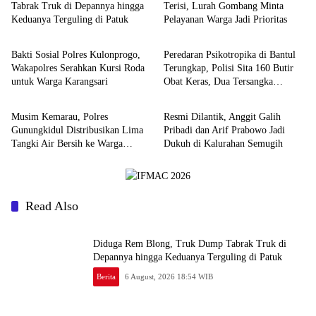
Tabrak Truk di Depannya hingga
Terisi, Lurah Gombang Minta
Keduanya Terguling di Patuk
Pelayanan Warga Jadi Prioritas
Berita
Berita
Bakti Sosial Polres Kulonprogo,
Peredaran Psikotropika di Bantul
Wakapolres Serahkan Kursi Roda
Terungkap, Polisi Sita 160 Butir
untuk Warga Karangsari
Obat Keras, Dua Tersangka
Berita
Berita
Ditangkap
Musim Kemarau, Polres
Resmi Dilantik, Anggit Galih
Gunungkidul Distribusikan Lima
Pribadi dan Arif Prabowo Jadi
Tangki Air Bersih ke Warga
Dukuh di Kalurahan Semugih
Paliyan
Read Also
Diduga Rem Blong, Truk Dump Tabrak Truk di
Depannya hingga Keduanya Terguling di Patuk
Berita
6 August, 2026 18:54 WIB