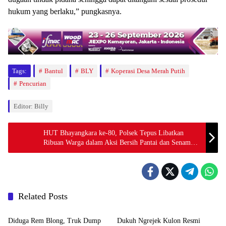
hukum yang berlaku,” pungkasnya.
Tags:
Bantul
BLY
Koperasi Desa Merah Putih
Pencurian
Editor: Billy
HUT Bhayangkara ke-80, Polsek Tepus Libatkan
Ribuan Warga dalam Aksi Bersih Pantai dan Senam
Massal
Related Posts
Berita
Berita
Diduga Rem Blong, Truk Dump
Dukuh Ngrejek Kulon Resmi