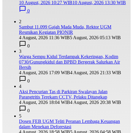
10 August, 2026 10:27 WIB
10 August, 2026 13:30 WIB
0
2
Sambut 11.099 Gajah Mada Muda, Rektor UGM
Resmikan Kegiatan PIONIR
4 August, 2026 11:36 WIB
5 August, 2026 05:13 WIB
0
3
Warga Sempu Kidul Terdampak Kekeringan, Kodim
0730/Gunungkidul dan BPBD Bergerak Salurkan Air
Bersih
4 August, 2026 17:09 WIB
4 August, 2026 21:33 WIB
0
4
Aksi Pencurian Tas di Parkiran Swalayan Jalan
Parangtritis Terekam CCTV, Pelaku Ditangkap
4 August, 2026 18:04 WIB
4 August, 2026 20:38 WIB
0
5
Dosen FEB UGM Teliti Peranan Lembaga Keuangan
dalam Menekan Deforestasi
4 August, 2026 18:58 WIB
5 August, 2026 04:58 WIB