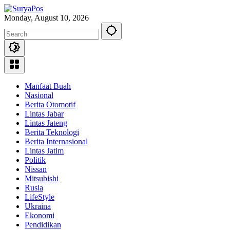
Skip
to
Monday, August 10, 2026
content
Manfaat Buah
Nasional
Berita Otomotif
Lintas Jabar
Lintas Jateng
Berita Teknologi
Berita Internasional
Lintas Jatim
Politik
Nissan
Mitsubishi
Rusia
LifeStyle
Ukraina
Ekonomi
Pendidikan