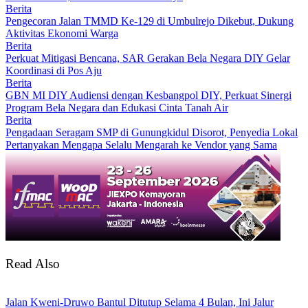
Berita
Pengecoran Jalan TMMD Ke-129 di Umbulrejo Dikebut, Dukung
Aktivitas Ekonomi Warga
Berita
Perkuat Mitigasi Bencana, SAR Gerakan Bela Negara DIY Gelar
Koordinasi di Pos Aju
Berita
GBN MI DIY Audiensi dengan Kesbangpol DIY, Perkuat Sinergi
Program Bela Negara dan Edukasi Cinta Tanah Air
Berita
Pengadaan Seragam SMP di Gunungkidul Disorot, Penyedia Lokal
Pertanyakan Mengapa Selalu Mengarah ke Vendor yang Sama
Read Also
Jalan Kweni-Druwo Bantul Ditutup Selama 4 Bulan, Ini Jalur