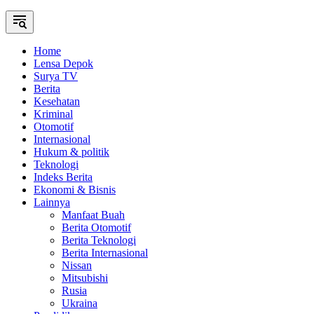
Home
Lensa Depok
Surya TV
Berita
Kesehatan
Kriminal
Otomotif
Internasional
Hukum & politik
Teknologi
Indeks Berita
Ekonomi & Bisnis
Lainnya
Manfaat Buah
Berita Otomotif
Berita Teknologi
Berita Internasional
Nissan
Mitsubishi
Rusia
Ukraina