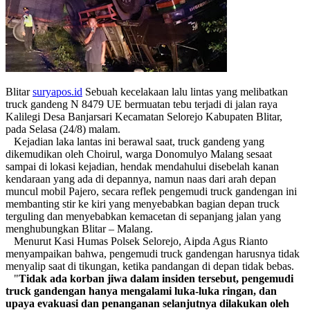
Blitar
suryapos.id
Sebuah kecelakaan lalu lintas yang melibatkan
truck gandeng N 8479 UE bermuatan tebu terjadi di jalan raya
Kalilegi Desa Banjarsari Kecamatan Selorejo Kabupaten Blitar,
pada Selasa (24/8) malam.
Kejadian laka lantas ini berawal saat, truck gandeng yang
dikemudikan oleh Choirul, warga Donomulyo Malang sesaat
sampai di lokasi kejadian, hendak mendahului disebelah kanan
kendaraan yang ada di depannya, namun naas dari arah depan
muncul mobil Pajero, secara reflek pengemudi truck gandengan ini
membanting stir ke kiri yang menyebabkan bagian depan truck
terguling dan menyebabkan kemacetan di sepanjang jalan yang
menghubungkan Blitar – Malang.
Menurut Kasi Humas Polsek Selorejo, Aipda Agus Rianto
menyampaikan bahwa, pengemudi truck gandengan harusnya tidak
menyalip saat di tikungan, ketika pandangan di depan tidak bebas.
"
Tidak
ada korban jiwa dalam insiden tersebut, pengemudi
truck gandengan hanya mengalami luka-luka ringan, dan
upaya evakuasi dan penanganan selanjutnya dilakukan oleh