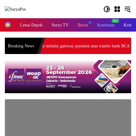
Skip
to
content
Home
Lensa Depok
Surya TV
Berita
Kesehatan
Krimin
uang tunai. Transaksi melalui gateway payment atau tranfer bank BCA
Breaking News