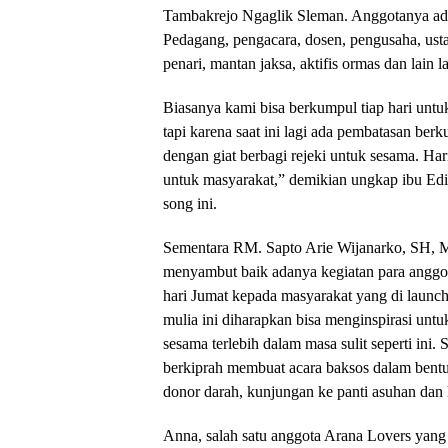
Tambakrejo Ngaglik Sleman. Anggotanya ada 
Pedagang, pengacara, dosen, pengusaha, ust
penari, mantan jaksa, aktifis ormas dan lain l
Biasanya kami bisa berkumpul tiap hari untuk
tapi karena saat ini lagi ada pembatasan ber
dengan giat berbagi rejeki untuk sesama. Hari
untuk masyarakat,” demikian ungkap ibu Edi
song ini.
Sementara RM. Sapto Arie Wijanarko, SH, M
menyambut baik adanya kegiatan para anggot
hari Jumat kepada masyarakat yang di launchi
mulia ini diharapkan bisa menginspirasi untu
sesama terlebih dalam masa sulit seperti ini.
berkiprah membuat acara baksos dalam bentuk 
donor darah, kunjungan ke panti asuhan dan l
Anna, salah satu anggota Arana Lovers yang