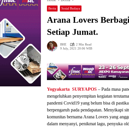
Berita
Sosial Budaya
Arana Lovers Berba
Setiap Jumat.
BHE
2 Min Read
9 July, 2021 20:06 WIB
Yogyakarta
SURYAPOS
– Pada masa pand
mengeluhkan penyempitan kegiatan terutama
pandemi Covid19 yang belum bisa di pastika
berpengaruh pada pendapatan. Menyikapi situ
komunitas bernama Arana Lovers yang angg
dalam menyanyi, penikmat lagu, penyuka ol