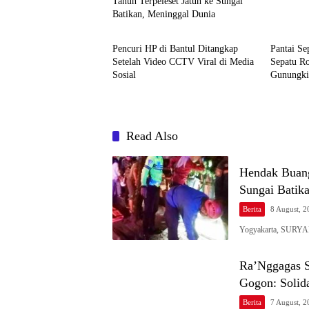
Tahun Terpeleset Jatuh ke Sungai
Batikan, Meninggal Dunia
Berita
Berita
Pencuri HP di Bantul Ditangkap
Pantai Se
Setelah Video CCTV Viral di Media
Sepatu Ro
Sosial
Gunungki
Read Also
Hendak Buang 
Sungai Batik
Berita
8 August, 
Yogyakarta, SURYAPO
Ra’Nggagas S
Gogon: Solida
Berita
7 August, 