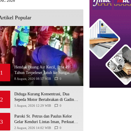
Artikel Popular
Hendak Buang Air Kecil, Pria 49
1
Tahun Terpeleset Jatuh ke Sungai
Batikan, Meninggal Dunia
8 August, 2026 08:57 WIB
0
Diduga Kurang Konsentrasi, Dua
2
Sepeda Motor Bertabrakan di Gading
Playen, Mahasiswi Meninggal
1 August, 2026 12:29 WIB
0
Paroki St. Petrus dan Paulus Kelor
3
Gelar Kenduri Lintas Iman, Perkuat
Kerukunan di Gunungkidul
2 August, 2026 14:02 WIB
0