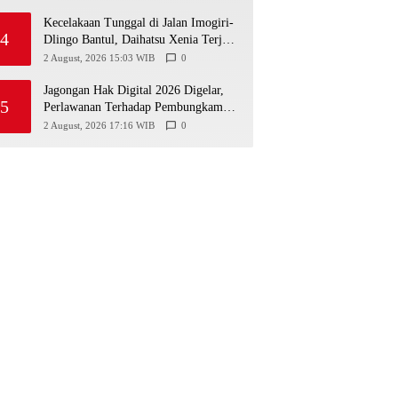
Kecelakaan Tunggal di Jalan Imogiri-
4
Dlingo Bantul, Daihatsu Xenia Terjun
ke Jurang
2 August, 2026 15:03 WIB
0
Jagongan Hak Digital 2026 Digelar,
5
Perlawanan Terhadap Pembungkaman
Media Digital
2 August, 2026 17:16 WIB
0