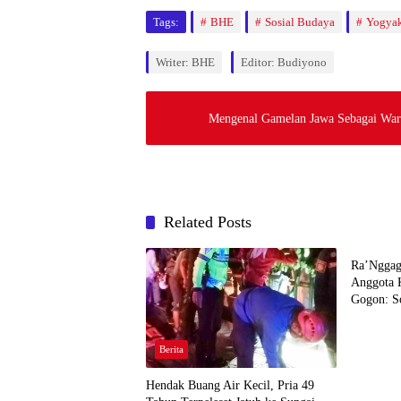
Tags:
BHE
Sosial Budaya
Yogyak
Writer: BHE
Editor: Budiyono
Mengenal Gamelan Jawa Sebagai Wari
Related Posts
Berita
Ra’Nggaga
Anggota 
Gogon: So
Tindakan
Berita
Hendak Buang Air Kecil, Pria 49