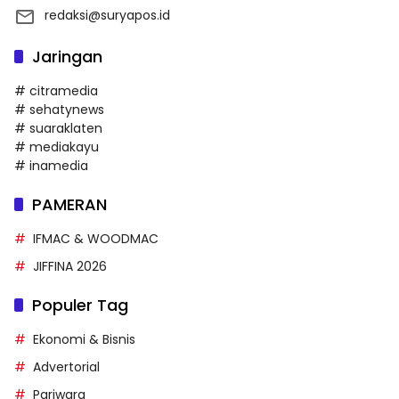
redaksi@suryapos.id
Jaringan
# citramedia
# sehatynews
# suaraklaten
# mediakayu
# inamedia
PAMERAN
IFMAC & WOODMAC
JIFFINA 2026
Populer Tag
Ekonomi & Bisnis
Advertorial
Pariwara