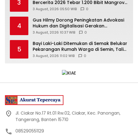
3
Bercerita 2026 Tebar 1.200 Bibit Mangrove
di Sungai Air Layang
3 August, 2026 05:50 WIB
0
Gus Hilmy Dorong Peningkatan Advokasi
4
Hukum dan Digitalisasi Gerakan
Meningkatkan Kualitas PMII DIY
3 August, 2026 10:37 WIB
0
Bayi Laki-Laki Ditemukan di Semak Belukar
5
Pekarangan Rumah Warga di Semin, Tali
Pusar Masih Menempel
3 August, 2026 11:02 WIB
0
Jl. Ciakar No.17 Rt.01 Rw.02, Ciakar, Kec. Panongan,
Tangerang, Banten 15710
085290551129