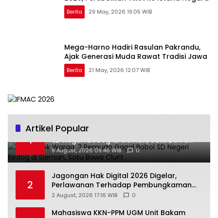
Berita
29 May, 2026 19:05 WIB
Mega-Harno Hadiri Rasulan Pakrandu,
Ajak Generasi Muda Rawat Tradisi Jawa
Berita
21 May, 2026 12:07 WIB
Artikel Popular
Terpergok Warga, 2 Pemuda Gagal Bobol
1
SD Negeri Bedog di Sleman, Satu Bawa
Clurit
9 August, 2026 09:46 WIB
0
Jagongan Hak Digital 2026 Digelar,
2
Perlawanan Terhadap Pembungkaman
Media Digital
2 August, 2026 17:16 WIB
0
Mahasiswa KKN-PPM UGM Unit Bakam