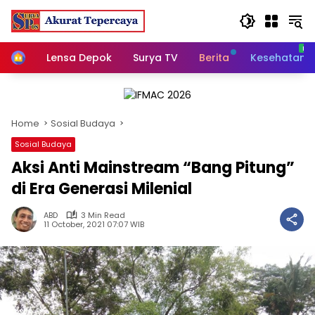
Skip
to
content
Home
Lensa Depok
Surya TV
Berita
Kesehatan
Home
Sosial Budaya
Sosial Budaya
Aksi Anti Mainstream “Bang Pitung”
di Era Generasi Milenial
ABD
3 Min Read
11 October, 2021 07:07 WIB