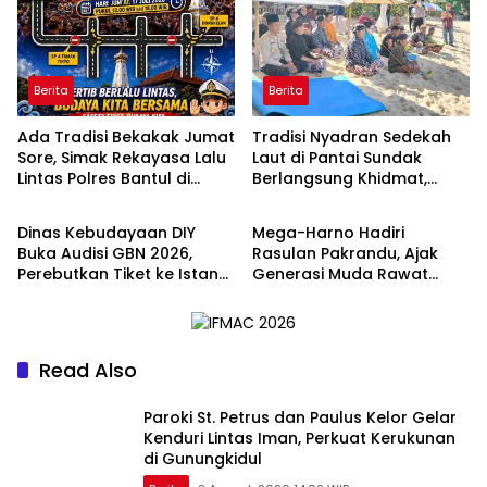
Berita
Berita
Ada Tradisi Bekakak Jumat
Tradisi Nyadran Sedekah
Sore, Simak Rekayasa Lalu
Laut di Pantai Sundak
Lintas Polres Bantul di
Berlangsung Khidmat,
Berita
Berita
Ringroad Selatan
Polisi Lakukan
Pengamanan
Dinas Kebudayaan DIY
Mega-Harno Hadiri
Buka Audisi GBN 2026,
Rasulan Pakrandu, Ajak
Perebutkan Tiket ke Istana
Generasi Muda Rawat
Negara
Tradisi Jawa
Read Also
Paroki St. Petrus dan Paulus Kelor Gelar
Kenduri Lintas Iman, Perkuat Kerukunan
di Gunungkidul