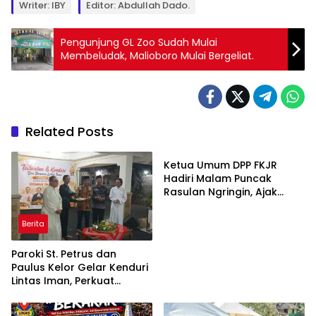
Writer: IBY
Editor: Abdullah Dado.
Pengunjung GL Zoo Sudah Mulai
Membeludak, Malioboro Mulai Bergeliat.
Related Posts
Berita
Ketua Umum DPP FKJR
Hadiri Malam Puncak
Rasulan Ngringin, Ajak
Warga Jaga Gotong
Royong
Berita
Paroki St. Petrus dan
Paulus Kelor Gelar Kenduri
Lintas Iman, Perkuat
Kerukunan di Gunungkidul