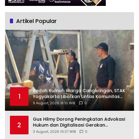
Artikel Popular
Bedah Rumah Warga Cangkringan, STAK
1
Yogyakarta Libatkan Lintas Komunitas
dan Warga
9 August, 2026 18:10 WIB
0
Gus Hilmy Dorong Peningkatan Advokasi
2
Hukum dan Digitalisasi Gerakan
Meningkatkan Kualitas PMII DIY
3 August, 2026 10:37 WIB
0