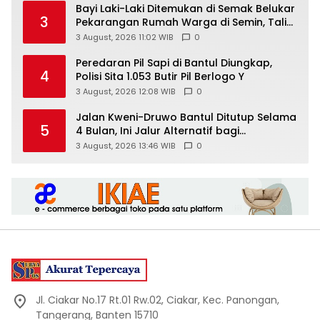
Bayi Laki-Laki Ditemukan di Semak Belukar
3
Pekarangan Rumah Warga di Semin, Tali
Pusar Masih Menempel
3 August, 2026 11:02 WIB
0
Peredaran Pil Sapi di Bantul Diungkap,
4
Polisi Sita 1.053 Butir Pil Berlogo Y
3 August, 2026 12:08 WIB
0
Jalan Kweni-Druwo Bantul Ditutup Selama
5
4 Bulan, Ini Jalur Alternatif bagi
Pengendara
3 August, 2026 13:46 WIB
0
Jl. Ciakar No.17 Rt.01 Rw.02, Ciakar, Kec. Panongan,
Tangerang, Banten 15710