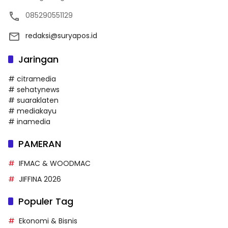
085290551129
redaksi@suryapos.id
Jaringan
# citramedia
# sehatynews
# suaraklaten
# mediakayu
# inamedia
PAMERAN
IFMAC & WOODMAC
JIFFINA 2026
Populer Tag
Ekonomi & Bisnis