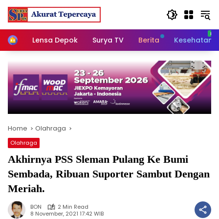
Skip
to
content
Home
Lensa Depok
Surya TV
Berita
Kesehatan
Home
Olahraga
Olahraga
Akhirnya PSS Sleman Pulang Ke Bumi
Sembada, Ribuan Suporter Sambut Dengan
Meriah.
BON
2 Min Read
8 November, 2021 17:42 WIB