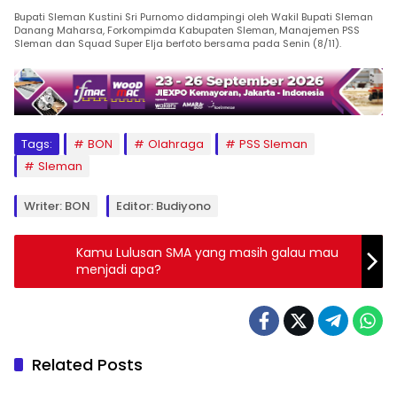
Bupati Sleman Kustini Sri Purnomo didampingi oleh Wakil Bupati Sleman
Danang Maharsa, Forkompimda Kabupaten Sleman, Manajemen PSS
Sleman dan Squad Super Elja berfoto bersama pada Senin (8/11).
Tags:
BON
Olahraga
PSS Sleman
Sleman
Writer: BON
Editor: Budiyono
Kamu Lulusan SMA yang masih galau mau
menjadi apa?
Related Posts
Berita
Berita