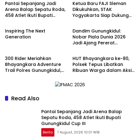
Pantai Sepanjang Jadi
Ketua Baru FAJI Sleman
Arena Balap Sepatu Roda,
Dikukuhkan, STAK
458 Atlet Ikuti Bupati
Yogyakarta Siap Dukung
Olahraga
Berita
Gunungkidul Cup III
Pengembangan Arung
Jeram DIY
Inspiring The Next
Dandim Gunungkidul:
Generation
Nobar Piala Dunia 2026
Jadi Ajang Pererat
Berita
Berita
Kebersamaan TNI dan
Masyarakat
300 Rider Meriahkan
HUT Bhayangkara ke-80,
Bhayangkara Adventure
Polsek Tepus Libatkan
Trail Polres Gunungkidul,
Ribuan Warga dalam Aksi
Dana Terkumpul untuk
Bersih Pantai dan Senam
Pembangunan Masjid
Massal
Read Also
Pantai Sepanjang Jadi Arena Balap
Sepatu Roda, 458 Atlet Ikuti Bupati
Gunungkidul Cup III
Berita
7 August, 2026 10:01 WIB