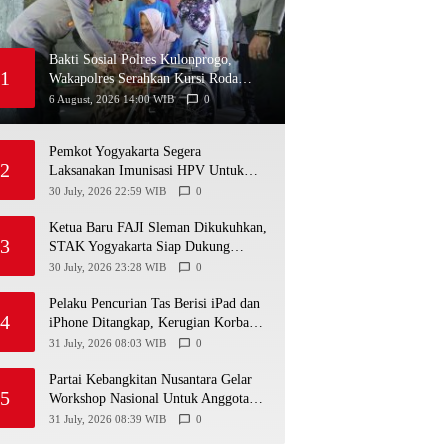
Bakti Sosial Polres Kulonprogo,
1
Wakapolres Serahkan Kursi Roda
untuk Warga Karangsari
6 August, 2026 14:00 WIB
0
Pemkot Yogyakarta Segera
2
Laksanakan Imunisasi HPV Untuk
Siswa Usia Sekolah
30 July, 2026 22:59 WIB
0
Ketua Baru FAJI Sleman Dikukuhkan,
3
STAK Yogyakarta Siap Dukung
Pengembangan Arung Jeram DIY
30 July, 2026 23:28 WIB
0
Pelaku Pencurian Tas Berisi iPad dan
4
iPhone Ditangkap, Kerugian Korban
Capai Rp25 Juta
31 July, 2026 08:03 WIB
0
Partai Kebangkitan Nusantara Gelar
5
Workshop Nasional Untuk Anggota
DPRD Kabupaten/Kota di Yogyakarta
31 July, 2026 08:39 WIB
0