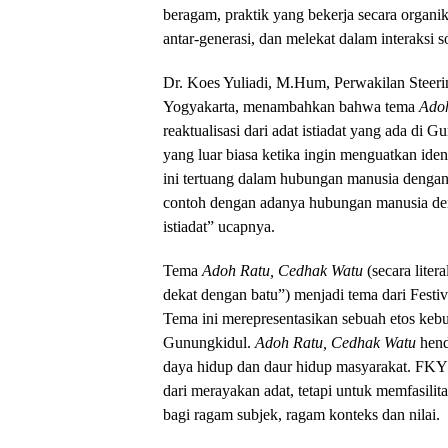
beragam, praktik yang bekerja secara organi
antar-generasi, dan melekat dalam interaksi so
Dr. Koes Yuliadi, M.Hum, Perwakilan Steer
Yogyakarta, menambahkan bahwa tema
Ado
reaktualisasi dari adat istiadat yang ada di
yang luar biasa ketika ingin menguatkan ide
ini tertuang dalam hubungan manusia dengan
contoh dengan adanya hubungan manusia den
istiadat” ucapnya.
Tema
Adoh Ratu, Cedhak Watu
(secara litera
dekat dengan batu”) menjadi tema dari Fest
Tema ini merepresentasikan sebuah etos ke
Gunungkidul.
Adoh Ratu, Cedhak Watu
hend
daya hidup dan daur hidup masyarakat. FK
dari merayakan adat, tetapi untuk memfasilit
bagi ragam subjek, ragam konteks dan nilai.