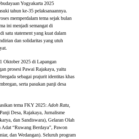
Kebudayaan Yogyakarta 2025
uki tahun ke-35 pelaksanaannya.
 proses memperdalam tema sejak bulan
 ini menjadi semangat di
adi satu statement yang kuat dalam
ndirian dan solidaritas yang utuh
yat.
 11 Oktober 2025 di Lapangan
gan prosesi Pawai Rajakaya, yaitu
bregada sebagai prajurit identitas khas
bregan, serta pasukan panji desa
ntasikan tema FKY 2025:
Adoh Ratu,
Panji Desa, Rajakaya, Jurnalisme
akarya, dan Sandiswara), Gelaran Olah
a Adat “Ruwang Berdaya”, Pawon
niar, dan Wedangan). Seluruh program