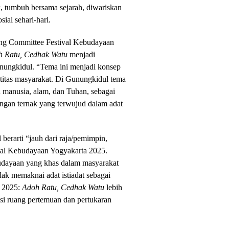
k, tumbuh bersama sejarah, diwariskan
sial sehari-hari.
ing Committee Festival Kebudayaan
h Ratu, Cedhak Watu
menjadi
 Gunungkidul. “Tema ini menjadi konsep
ntitas masyarakat. Di Gunungkidul tema
 manusia, alam, dan Tuhan, sebagai
gan ternak yang terwujud dalam adat
l berarti “jauh dari raja/pemimpin,
ival Kebudayaan Yogyakarta 2025.
budayaan yang khas dalam masyarakat
ak memaknai adat istiadat sebagai
Y 2025:
Adoh Ratu, Cedhak Watu
lebih
asi ruang pertemuan dan pertukaran