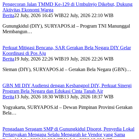
Pengecoran Jalan TMMD Ke-129 di Umbulrejo Dikebut, Dukung
Aktivitas Ekonomi Warga
Berita
22 July, 2026 16:45 WIB
22 July, 2026 22:10 WIB
Gunungkidul (DIY), SURYAPOS.id – Program TNI Manunggal
Membangun…
Perkuat Mitigasi Bencana, SAR Gerakan Bela Negara DIY Gelar
Koordinasi di Pos Aju
Berita
19 July, 2026 22:26 WIB
19 July, 2026 22:26 WIB
Sleman (DIY), SURYAPOS.id – Gerakan Bela Negara (GBN)…
GBN MI DIY Audiensi dengan Kesbangpol DIY, Perkuat Sinergi
Program Bela Negara dan Edukasi Cinta Tanah Air
Berita
13 July, 2026 18:30 WIB
13 July, 2026 18:37 WIB
Yogyakarta, SURYAPOS.id – Dewan Pimpinan Provinsi Gerakan
Bela…
Pengadaan Seragam SMP di Gunungkidul Disorot, Penyedia Lokal
Pertanyakan Mengapa Selalu Mengarah ke Vendor yang Sama