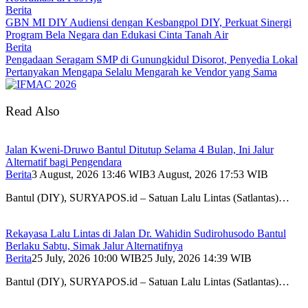
Berita
GBN MI DIY Audiensi dengan Kesbangpol DIY, Perkuat Sinergi
Program Bela Negara dan Edukasi Cinta Tanah Air
Berita
Pengadaan Seragam SMP di Gunungkidul Disorot, Penyedia Lokal
Pertanyakan Mengapa Selalu Mengarah ke Vendor yang Sama
Read Also
Jalan Kweni-Druwo Bantul Ditutup Selama 4 Bulan, Ini Jalur
Alternatif bagi Pengendara
Berita
3 August, 2026 13:46 WIB
3 August, 2026 17:53 WIB
Bantul (DIY), SURYAPOS.id – Satuan Lalu Lintas (Satlantas)…
Rekayasa Lalu Lintas di Jalan Dr. Wahidin Sudirohusodo Bantul
Berlaku Sabtu, Simak Jalur Alternatifnya
Berita
25 July, 2026 10:00 WIB
25 July, 2026 14:39 WIB
Bantul (DIY), SURYAPOS.id – Satuan Lalu Lintas (Satlantas)…