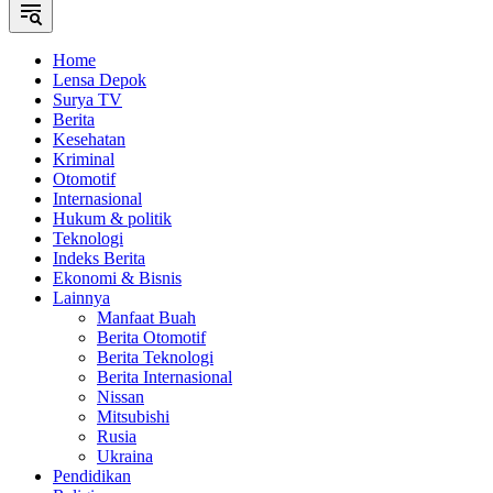
Home
Lensa Depok
Surya TV
Berita
Kesehatan
Kriminal
Otomotif
Internasional
Hukum & politik
Teknologi
Indeks Berita
Ekonomi & Bisnis
Lainnya
Manfaat Buah
Berita Otomotif
Berita Teknologi
Berita Internasional
Nissan
Mitsubishi
Rusia
Ukraina
Pendidikan