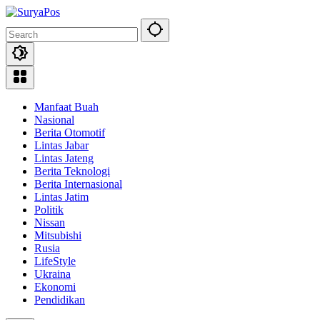
Skip
to
content
Manfaat Buah
Nasional
Berita Otomotif
Lintas Jabar
Lintas Jateng
Berita Teknologi
Berita Internasional
Lintas Jatim
Politik
Nissan
Mitsubishi
Rusia
LifeStyle
Ukraina
Ekonomi
Pendidikan