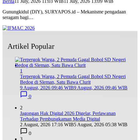
Berita
11 July, 2026 11:03 WIB
11 July, 2026 13:09 WIB
Gunungkidul (DIY), SURYAPOS.id – Mekanisme pengadaan
seragam bagi…
Artikel Popular
1
Terpergok Warga, 2 Pemuda Gagal Bobol SD Negeri
Bedog di Sleman, Satu Bawa Clurit
9 August, 2026 09:46 WIB
9 August, 2026 09:46 WIB
0
2
Jagongan Hak Digital 2026 Digelar, Perlawanan
Terhadap Pembungkaman Media Digital
2 August, 2026 17:16 WIB
5 August, 2026 05:38 WIB
0
3