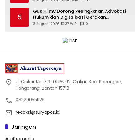
Gus Hilmy Dorong Peningkatan Advokasi
5
Hukum dan Digitalisasi Gerakan
Meningkatkan Kualitas PMII DIY
3 August, 2026 10:37 WIB
0
Jl. Ciakar No.17 Rt.01 Rw.02, Ciakar, Kec. Panongan,
Tangerang, Banten 15710
085290551129
redaksi@suryapos.id
Jaringan
# citramedia