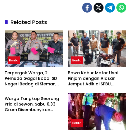
Related Posts
Berita
Berita
Terpergok Warga, 2
Bawa Kabur Motor Usai
Pemuda Gagal Bobol SD
Pinjam dengan Alasan
Negeri Bedog di Sleman,
Jemput Adik di SPBU,
Berita
Satu Bawa Clurit
Pelaku Ditangkap Saat
COD
Warga Tangkap Seorang
Pria di Sewon, Sabu 0,33
Gram Disembunyikan
dalam Bungkus Kopi
Berita