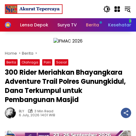
Skip
to
content
Home
Lensa Depok
Surya TV
Berita
Kesehatan
Home
Berita
Berita
Olahraga
Polri
Sosial
300 Rider Meriahkan Bhayangkara
Adventure Trail Polres Gunungkidul,
Dana Terkumpul untuk
Pembangunan Masjid
BLY
3 Min Read
6 July, 2026 14:01 WIB