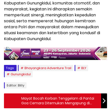
Kabupaten Gunungkidul, komunitas otomotif, dan
masyarakat, kegiatan ini diharapkan semakin
memperkuat sinergi, meningkatkan kepedulian
sosial, serta mempererat hubungan kemitraan
antara Polri dan masyarakat dalam mewujudkan
situasi keamanan dan ketertiban yang kondusif di
Kabupaten Gunungkidul.
Tags:
Bhayangkara Adventure Trail
BLY
Gunungkidul
Editor: Billy
Mayat Bocah Korban Tenggelam di Pantai
Goa Cemara Ditemukan Mengapung di
Pantai Bugel Kulonprogo