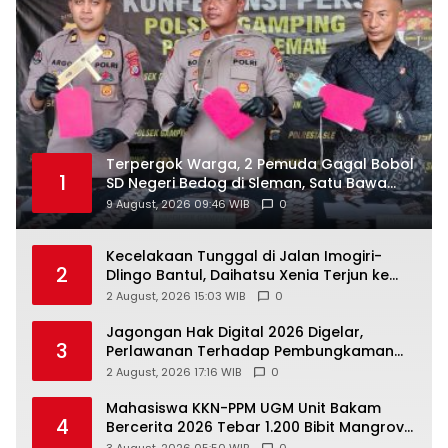
Terpergok Warga, 2 Pemuda Gagal Bobol
1
SD Negeri Bedog di Sleman, Satu Bawa
Clurit
9 August, 2026 09:46 WIB
0
Kecelakaan Tunggal di Jalan Imogiri-
2
Dlingo Bantul, Daihatsu Xenia Terjun ke
Jurang
2 August, 2026 15:03 WIB
0
Jagongan Hak Digital 2026 Digelar,
3
Perlawanan Terhadap Pembungkaman
Media Digital
2 August, 2026 17:16 WIB
0
Mahasiswa KKN-PPM UGM Unit Bakam
4
Bercerita 2026 Tebar 1.200 Bibit Mangrove
di Sungai Air Layang
3 August, 2026 05:50 WIB
0