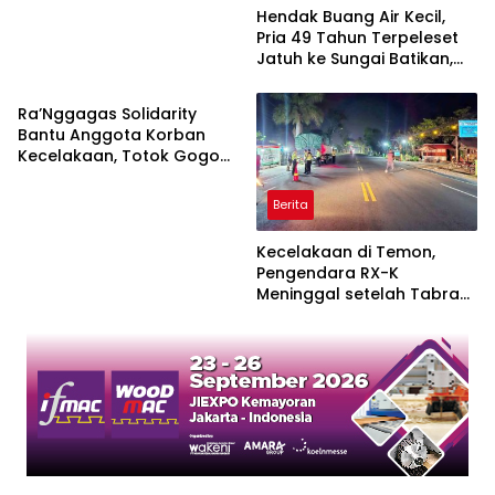
Hendak Buang Air Kecil,
Pria 49 Tahun Terpeleset
Jatuh ke Sungai Batikan,
Berita
Meninggal Dunia
Ra’Nggagas Solidarity
Bantu Anggota Korban
Kecelakaan, Totok Gogon:
Solidaritas Harus Jadi
Tindakan Nyata
Berita
Kecelakaan di Temon,
Pengendara RX-K
Meninggal setelah Tabrak
Truk Parkir