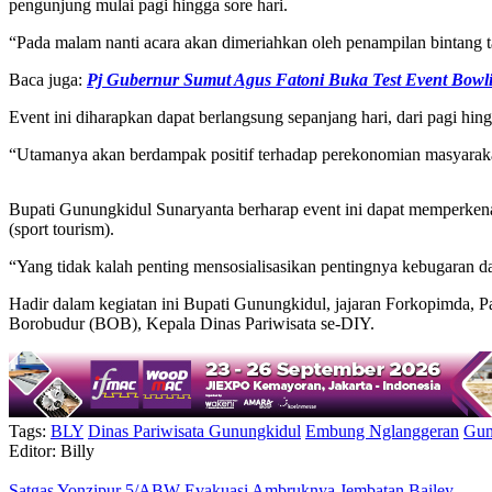
pengunjung mulai pagi hingga sore hari.
“Pada malam nanti acara akan dimeriahkan oleh penampilan bintang
Baca juga:
Pj Gubernur Sumut Agus Fatoni Buka Test Event Bowl
Event ini diharapkan dapat berlangsung sepanjang hari, dari pagi hi
“Utamanya akan berdampak positif terhadap perekonomian masyarakat
Bupati Gunungkidul Sunaryanta berharap event ini dapat memperk
(sport tourism).
“Yang tidak kalah penting mensosialisasikan pentingnya kebugaran da
Hadir dalam kegiatan ini Bupati Gunungkidul, jajaran Forkopimda, Pan
Borobudur (BOB), Kepala Dinas Pariwisata se-DIY.
Tags:
BLY
Dinas Pariwisata Gunungkidul
Embung Nglanggeran
Gun
Editor: Billy
Satgas Yonzipur 5/ABW Evakuasi Ambruknya Jembatan Bailey