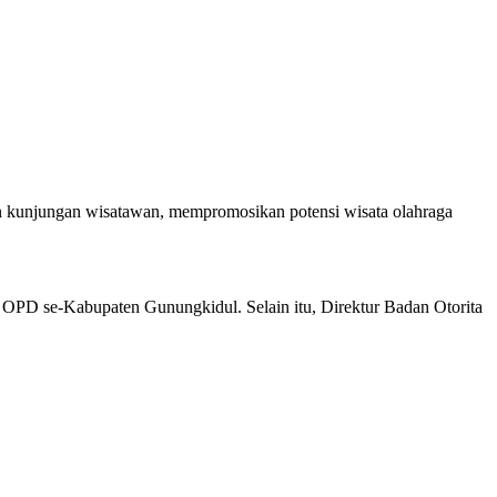
kunjungan wisatawan, mempromosikan potensi wisata olahraga
ala OPD se-Kabupaten Gunungkidul. Selain itu, Direktur Badan Otorita