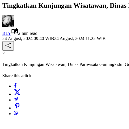
Tingkatkan Kunjungan Wisatawan, Dinas P
BLY
2 min read
24 August, 2024 09:40 WIB
24 August, 2024 11:22 WIB
×
Tingkatkan Kunjungan Wisatawan, Dinas Pariwisata Gunungkidul Gel
Share this article