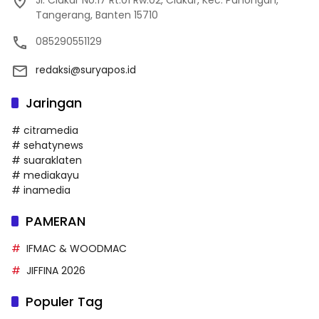
Jl. Ciakar No.17 Rt.01 Rw.02, Ciakar, Kec. Panongan,
Tangerang, Banten 15710
085290551129
redaksi@suryapos.id
Jaringan
# citramedia
# sehatynews
# suaraklaten
# mediakayu
# inamedia
PAMERAN
IFMAC & WOODMAC
JIFFINA 2026
Populer Tag