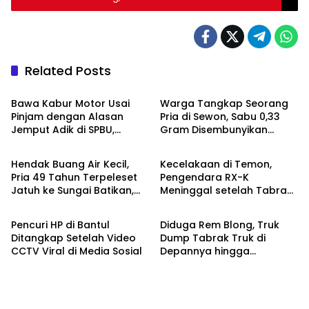
Related Posts
Berita
Berita
Bawa Kabur Motor Usai
Warga Tangkap Seorang
Pinjam dengan Alasan
Pria di Sewon, Sabu 0,33
Jemput Adik di SPBU,
Gram Disembunyikan
Berita
Berita
Pelaku Ditangkap Saat
dalam Bungkus Kopi
COD
Hendak Buang Air Kecil,
Kecelakaan di Temon,
Pria 49 Tahun Terpeleset
Pengendara RX-K
Jatuh ke Sungai Batikan,
Meninggal setelah Tabrak
Berita
Berita
Meninggal Dunia
Truk Parkir
Pencuri HP di Bantul
Diduga Rem Blong, Truk
Ditangkap Setelah Video
Dump Tabrak Truk di
CCTV Viral di Media Sosial
Depannya hingga
Keduanya Terguling di
Patuk