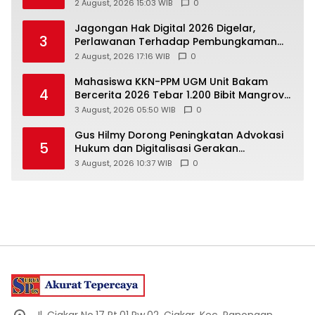
Jurang
2 August, 2026 15:03 WIB
0
Jagongan Hak Digital 2026 Digelar,
3
Perlawanan Terhadap Pembungkaman
Media Digital
2 August, 2026 17:16 WIB
0
Mahasiswa KKN-PPM UGM Unit Bakam
4
Bercerita 2026 Tebar 1.200 Bibit Mangrove
di Sungai Air Layang
3 August, 2026 05:50 WIB
0
Gus Hilmy Dorong Peningkatan Advokasi
5
Hukum dan Digitalisasi Gerakan
Meningkatkan Kualitas PMII DIY
3 August, 2026 10:37 WIB
0