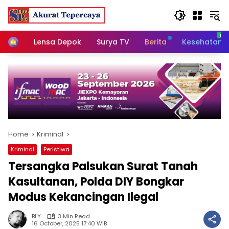
Skip
to
content
Home
Lensa Depok
Surya TV
Berita
Kesehatan
Home
Kriminal
Kriminal
Peristiwa
Tersangka Palsukan Surat Tanah
Kasultanan, Polda DIY Bongkar
Modus Kekancingan Ilegal
BLY
3 Min Read
16 October, 2025 17:40 WIB