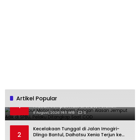
Artikel Popular
Bawa Kabur Motor Usai Pinjam dengan
1
Alasan Jemput Adik di SPBU, Pelaku
Ditangkap Saat COD
8 August, 2026 14:11 WIB
0
Kecelakaan Tunggal di Jalan Imogiri-
2
Dlingo Bantul, Daihatsu Xenia Terjun ke