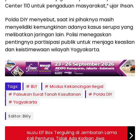
Center 110 untuk pengaduan masyarakat,” ujar Ihsan.
Polda DIY menyebut, saat ini pihaknya masih
menyelidiki kemungkinan adanya kasus serupa yang
melibatkan jaringan lain. Polisi menegaskan
pentingnya partisipasi publik untuk menjaga keaslian
dan keistimewaan wilayah Yogyakarta.
Tags:
BLY
Modus Kekancingan Ilegal
Palsukan Surat Tanah Kasultanan
Polda DIY
Yogyakarta
Editor: Billy
Isuzu Elf Box Terguling di Jembatan Lama
Kali Pentung, Tidak Ada Korban Jiwa