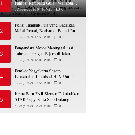
1
Pahit si Kembang Gula , Walikota
Yogyakarta Dorong Industri Kreatif
5 August, 2026 04:46 WIB
0
Bangun Karakter Generasi Muda
Polisi Tangkap Pria yang Gadaikan
2
Mobil Rental, Korban di Bantul Rugi
Rp31,5 Juta
30 July, 2026 13:51 WIB
0
Pengendara Motor Meninggal usai
3
Tabrakan dengan Pajero di Jalan
Wonosari-Yogyakarta, Diduga Masuk
30 July, 2026 18:02 WIB
0
Jalur Lawan
Pemkot Yogyakarta Segera
4
Laksanakan Imunisasi HPV Untuk
Siswa Usia Sekolah
30 July, 2026 22:59 WIB
0
Ketua Baru FAJI Sleman Dikukuhkan,
5
STAK Yogyakarta Siap Dukung
Pengembangan Arung Jeram DIY
30 July, 2026 23:28 WIB
0