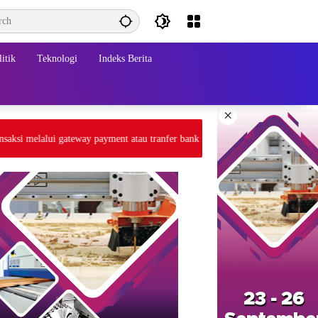
itik
Teknologi
Indeks Berita
×
i melalui gateway payment atau tranfer bank BCA