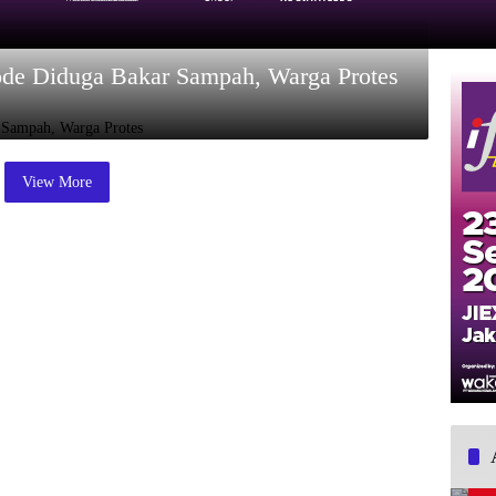
ode Diduga Bakar Sampah, Warga Protes
View More