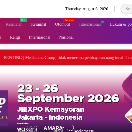
Thursday, August 6, 2026
Kesehatan
Kriminal
Otomotif
Internasional
Hukum & pol
n
Religi
Internasional
Nasional
ENTING | Mediatama Group, tidak menerima pembayaran uang tunai. Transaks