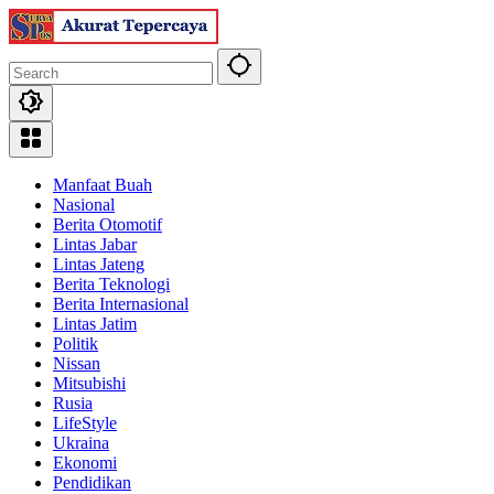
Skip
to
content
Manfaat Buah
Nasional
Berita Otomotif
Lintas Jabar
Lintas Jateng
Berita Teknologi
Berita Internasional
Lintas Jatim
Politik
Nissan
Mitsubishi
Rusia
LifeStyle
Ukraina
Ekonomi
Pendidikan