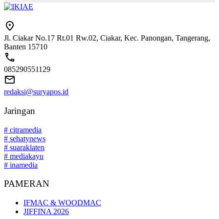
Jl. Ciakar No.17 Rt.01 Rw.02, Ciakar, Kec. Panongan, Tangerang,
Banten 15710
085290551129
redaksi@suryapos.id
Jaringan
# citramedia
# sehatynews
# suaraklaten
# mediakayu
# inamedia
PAMERAN
IFMAC & WOODMAC
JIFFINA 2026