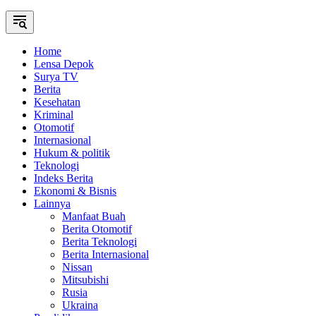
Home
Lensa Depok
Surya TV
Berita
Kesehatan
Kriminal
Otomotif
Internasional
Hukum & politik
Teknologi
Indeks Berita
Ekonomi & Bisnis
Lainnya
Manfaat Buah
Berita Otomotif
Berita Teknologi
Berita Internasional
Nissan
Mitsubishi
Rusia
Ukraina