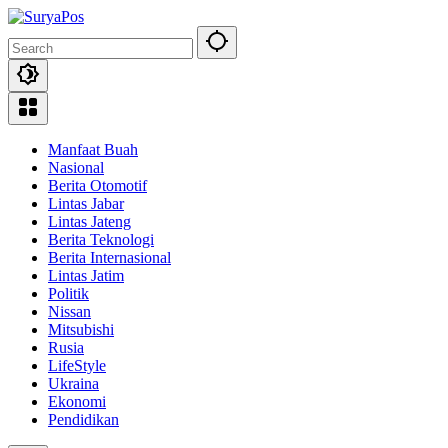
Skip
to
content
Manfaat Buah
Nasional
Berita Otomotif
Lintas Jabar
Lintas Jateng
Berita Teknologi
Berita Internasional
Lintas Jatim
Politik
Nissan
Mitsubishi
Rusia
LifeStyle
Ukraina
Ekonomi
Pendidikan