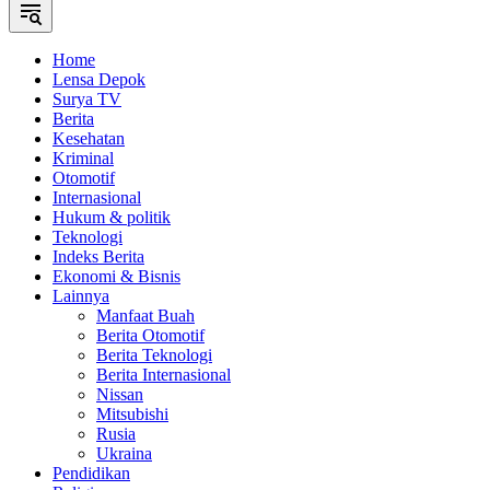
Home
Lensa Depok
Surya TV
Berita
Kesehatan
Kriminal
Otomotif
Internasional
Hukum & politik
Teknologi
Indeks Berita
Ekonomi & Bisnis
Lainnya
Manfaat Buah
Berita Otomotif
Berita Teknologi
Berita Internasional
Nissan
Mitsubishi
Rusia
Ukraina
Pendidikan