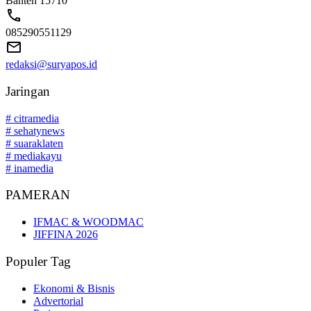
Banten 15710
085290551129
redaksi@suryapos.id
Jaringan
# citramedia
# sehatynews
# suaraklaten
# mediakayu
# inamedia
PAMERAN
IFMAC & WOODMAC
JIFFINA 2026
Populer Tag
Ekonomi & Bisnis
Advertorial