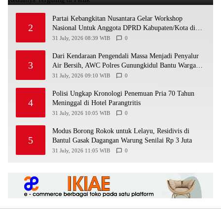
Partai Kebangkitan Nusantara Gelar Workshop
2
Nasional Untuk Anggota DPRD Kabupaten/Kota di
Yogyakarta
31 July, 2026 08:39 WIB
0
Dari Kendaraan Pengendali Massa Menjadi Penyalur
3
Air Bersih, AWC Polres Gunungkidul Bantu Warga
Kekeringan
31 July, 2026 09:10 WIB
0
Polisi Ungkap Kronologi Penemuan Pria 70 Tahun
4
Meninggal di Hotel Parangtritis
31 July, 2026 10:05 WIB
0
Modus Borong Rokok untuk Lelayu, Residivis di
5
Bantul Gasak Dagangan Warung Senilai Rp 3 Juta
31 July, 2026 11:05 WIB
0