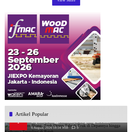
View More
Artikel Popular
Diduga Rem Blong, Truk Dump Tabrak Truk di
1
Depannya hingga Keduanya Terguling di Patuk
6 August, 2026 18:54 WIB
0