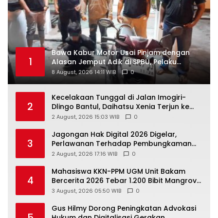
Bawa Kabur Motor Usai Pinjam dengan
1
Alasan Jemput Adik di SPBU, Pelaku
Ditangkap Saat COD
8 August, 2026 14:11 WIB
0
Kecelakaan Tunggal di Jalan Imogiri-
2
Dlingo Bantul, Daihatsu Xenia Terjun ke
Jurang
2 August, 2026 15:03 WIB
0
Jagongan Hak Digital 2026 Digelar,
3
Perlawanan Terhadap Pembungkaman
Media Digital
2 August, 2026 17:16 WIB
0
Mahasiswa KKN-PPM UGM Unit Bakam
4
Bercerita 2026 Tebar 1.200 Bibit Mangrove
di Sungai Air Layang
3 August, 2026 05:50 WIB
0
Gus Hilmy Dorong Peningkatan Advokasi
5
Hukum dan Digitalisasi Gerakan