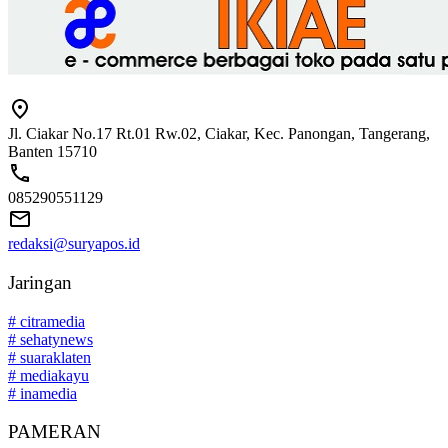
Jl. Ciakar No.17 Rt.01 Rw.02, Ciakar, Kec. Panongan, Tangerang,
Banten 15710
085290551129
redaksi@suryapos.id
Jaringan
# citramedia
# sehatynews
# suaraklaten
# mediakayu
# inamedia
PAMERAN