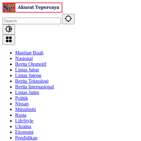
Skip
to
content
Manfaat Buah
Nasional
Berita Otomotif
Lintas Jabar
Lintas Jateng
Berita Teknologi
Berita Internasional
Lintas Jatim
Politik
Nissan
Mitsubishi
Rusia
LifeStyle
Ukraina
Ekonomi
Pendidikan