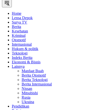
Home
Lensa Depok
Surya TV
Berita
Kesehatan
Kriminal
Otomotif
Internasional
Hukum & politik
Teknologi
Indeks Berita
Ekonomi & Bisnis
Lainnya
Manfaat Buah
Berita Otomotif
Berita Teknologi
Berita Internasional
Nissan
Mitsubishi
Rusia
Ukraina
Pendidikan