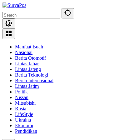
Skip
to
content
Manfaat Buah
Nasional
Berita Otomotif
Lintas Jabar
Lintas Jateng
Berita Teknologi
Berita Internasional
Lintas Jatim
Politik
Nissan
Mitsubishi
Rusia
LifeStyle
Ukraina
Ekonomi
Pendidikan