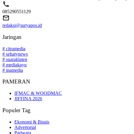
085290551129
redaksi@suryapos.id
Jaringan
# citramedia
# sehatynews
# suaraklaten
# mediakayu
# inamedia
PAMERAN
IFMAC & WOODMAC
JIFFINA 2026
Populer Tag
Ekonomi & Bisnis
Advertorial
Pariwara