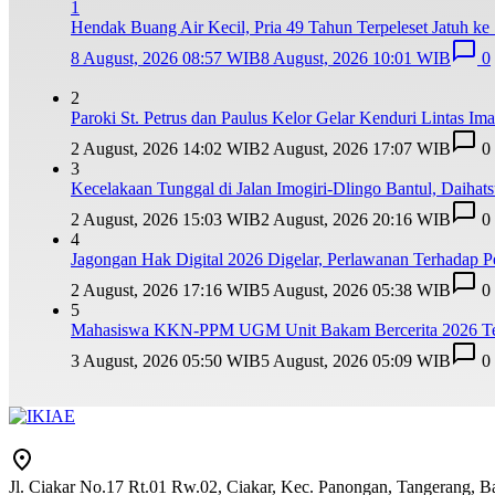
1
Hendak Buang Air Kecil, Pria 49 Tahun Terpeleset Jatuh ke
8 August, 2026 08:57 WIB
8 August, 2026 10:01 WIB
0
2
Paroki St. Petrus dan Paulus Kelor Gelar Kenduri Lintas I
2 August, 2026 14:02 WIB
2 August, 2026 17:07 WIB
0
3
Kecelakaan Tunggal di Jalan Imogiri-Dlingo Bantul, Daihat
2 August, 2026 15:03 WIB
2 August, 2026 20:16 WIB
0
4
Jagongan Hak Digital 2026 Digelar, Perlawanan Terhadap
2 August, 2026 17:16 WIB
5 August, 2026 05:38 WIB
0
5
Mahasiswa KKN-PPM UGM Unit Bakam Bercerita 2026 Teba
3 August, 2026 05:50 WIB
5 August, 2026 05:09 WIB
0
Jl. Ciakar No.17 Rt.01 Rw.02, Ciakar, Kec. Panongan, Tangerang, 