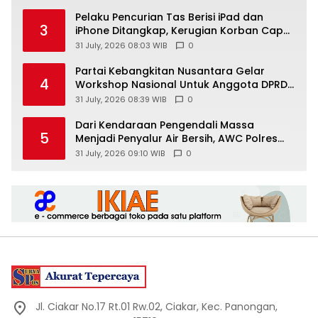
Pelaku Pencurian Tas Berisi iPad dan
3
iPhone Ditangkap, Kerugian Korban Capai
Rp25 Juta
31 July, 2026 08:03 WIB
0
Partai Kebangkitan Nusantara Gelar
4
Workshop Nasional Untuk Anggota DPRD
Kabupaten/Kota di Yogyakarta
31 July, 2026 08:39 WIB
0
Dari Kendaraan Pengendali Massa
5
Menjadi Penyalur Air Bersih, AWC Polres
Gunungkidul Bantu Warga Kekeringan
31 July, 2026 09:10 WIB
0
Jl. Ciakar No.17 Rt.01 Rw.02, Ciakar, Kec. Panongan,