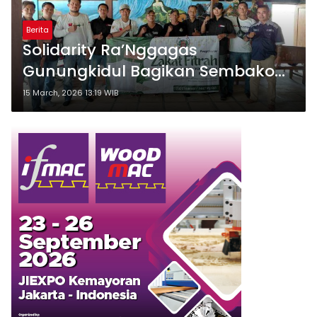
Berita
Solidarity Ra’Nggagas
Gunungkidul Bagikan Sembako
untuk Warga Pacarejo dan
15 March, 2026 13:19 WIB
Candirejo