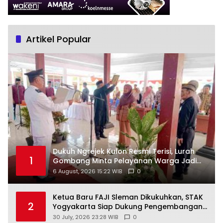
Artikel Popular
Dukuh Ngrejek Kulon Resmi Terisi, Lurah
1
Gombang Minta Pelayanan Warga Jadi
Prioritas
6 August, 2026 15:22 WIB
0
Ketua Baru FAJI Sleman Dikukuhkan, STAK
2
Yogyakarta Siap Dukung Pengembangan
Arung Jeram DIY
30 July, 2026 23:28 WIB
0