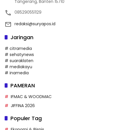
Tangerang, Banten 15710
085290551129
redaksi@suryapos.id
Jaringan
# citramedia
# sehatynews
# suaraklaten
# mediakayu
# inamedia
PAMERAN
IFMAC & WOODMAC
JIFFINA 2026
Populer Tag
Ekonomi & Bisnis