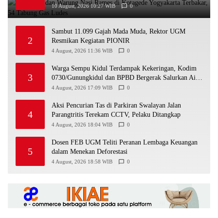
10 August, 2026 10:27 WIB
0
Sambut 11.099 Gajah Mada Muda, Rektor UGM
2
Resmikan Kegiatan PIONIR
4 August, 2026 11:36 WIB
0
Warga Sempu Kidul Terdampak Kekeringan, Kodim
3
0730/Gunungkidul dan BPBD Bergerak Salurkan Air
Bersih
4 August, 2026 17:09 WIB
0
Aksi Pencurian Tas di Parkiran Swalayan Jalan
4
Parangtritis Terekam CCTV, Pelaku Ditangkap
4 August, 2026 18:04 WIB
0
Dosen FEB UGM Teliti Peranan Lembaga Keuangan
5
dalam Menekan Deforestasi
4 August, 2026 18:58 WIB
0