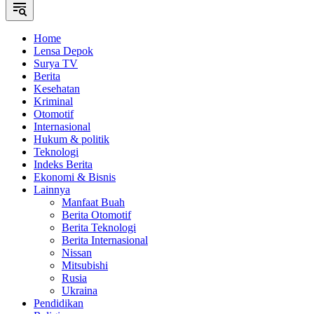
Home
Lensa Depok
Surya TV
Berita
Kesehatan
Kriminal
Otomotif
Internasional
Hukum & politik
Teknologi
Indeks Berita
Ekonomi & Bisnis
Lainnya
Manfaat Buah
Berita Otomotif
Berita Teknologi
Berita Internasional
Nissan
Mitsubishi
Rusia
Ukraina
Pendidikan