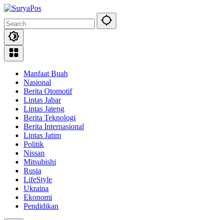
Skip
to
content
Manfaat Buah
Nasional
Berita Otomotif
Lintas Jabar
Lintas Jateng
Berita Teknologi
Berita Internasional
Lintas Jatim
Politik
Nissan
Mitsubishi
Rusia
LifeStyle
Ukraina
Ekonomi
Pendidikan