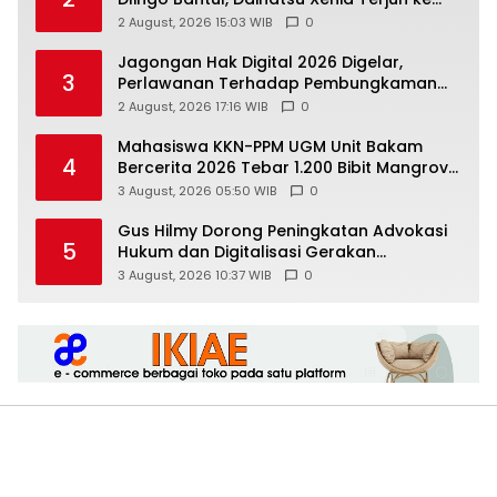
Jurang
2 August, 2026 15:03 WIB
0
Jagongan Hak Digital 2026 Digelar,
3
Perlawanan Terhadap Pembungkaman
Media Digital
2 August, 2026 17:16 WIB
0
Mahasiswa KKN-PPM UGM Unit Bakam
4
Bercerita 2026 Tebar 1.200 Bibit Mangrove
di Sungai Air Layang
3 August, 2026 05:50 WIB
0
Gus Hilmy Dorong Peningkatan Advokasi
5
Hukum dan Digitalisasi Gerakan
Meningkatkan Kualitas PMII DIY
3 August, 2026 10:37 WIB
0