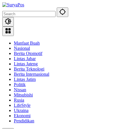
Skip
to
content
Manfaat Buah
Nasional
Berita Otomotif
Lintas Jabar
Lintas Jateng
Berita Teknologi
Berita Internasional
Lintas Jatim
Politik
Nissan
Mitsubishi
Rusia
LifeStyle
Ukraina
Ekonomi
Pendidikan