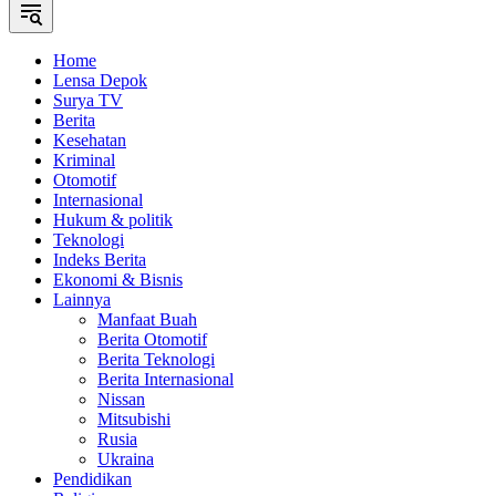
Home
Lensa Depok
Surya TV
Berita
Kesehatan
Kriminal
Otomotif
Internasional
Hukum & politik
Teknologi
Indeks Berita
Ekonomi & Bisnis
Lainnya
Manfaat Buah
Berita Otomotif
Berita Teknologi
Berita Internasional
Nissan
Mitsubishi
Rusia
Ukraina
Pendidikan