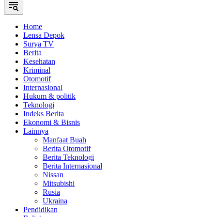
Home
Lensa Depok
Surya TV
Berita
Kesehatan
Kriminal
Otomotif
Internasional
Hukum & politik
Teknologi
Indeks Berita
Ekonomi & Bisnis
Lainnya
Manfaat Buah
Berita Otomotif
Berita Teknologi
Berita Internasional
Nissan
Mitsubishi
Rusia
Ukraina
Pendidikan