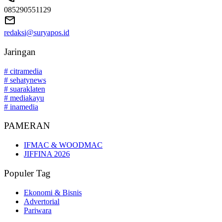
085290551129
redaksi@suryapos.id
Jaringan
# citramedia
# sehatynews
# suaraklaten
# mediakayu
# inamedia
PAMERAN
IFMAC & WOODMAC
JIFFINA 2026
Populer Tag
Ekonomi & Bisnis
Advertorial
Pariwara