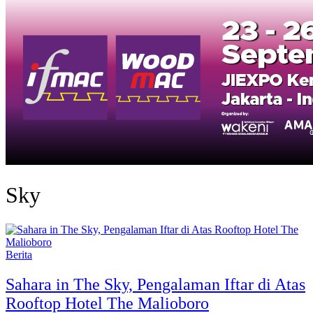
Sky
Berita
Sahara in The Sky, Pengalaman Iftar di Atas
Rooftop Hotel The Malioboro