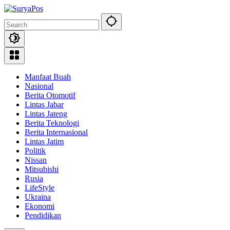
Skip
to
content
Manfaat Buah
Nasional
Berita Otomotif
Lintas Jabar
Lintas Jateng
Berita Teknologi
Berita Internasional
Lintas Jatim
Politik
Nissan
Mitsubishi
Rusia
LifeStyle
Ukraina
Ekonomi
Pendidikan