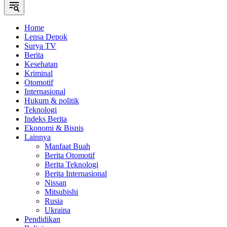
Home
Lensa Depok
Surya TV
Berita
Kesehatan
Kriminal
Otomotif
Internasional
Hukum & politik
Teknologi
Indeks Berita
Ekonomi & Bisnis
Lainnya
Manfaat Buah
Berita Otomotif
Berita Teknologi
Berita Internasional
Nissan
Mitsubishi
Rusia
Ukraina
Pendidikan