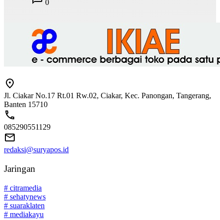
0
Jl. Ciakar No.17 Rt.01 Rw.02, Ciakar, Kec. Panongan, Tangerang,
Banten 15710
085290551129
redaksi@suryapos.id
Jaringan
# citramedia
# sehatynews
# suaraklaten
# mediakayu