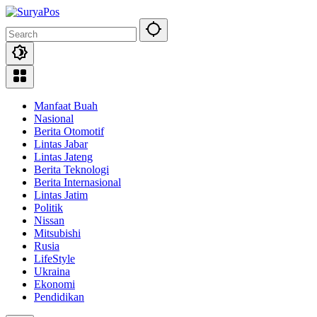
Skip
to
content
Manfaat Buah
Nasional
Berita Otomotif
Lintas Jabar
Lintas Jateng
Berita Teknologi
Berita Internasional
Lintas Jatim
Politik
Nissan
Mitsubishi
Rusia
LifeStyle
Ukraina
Ekonomi
Pendidikan